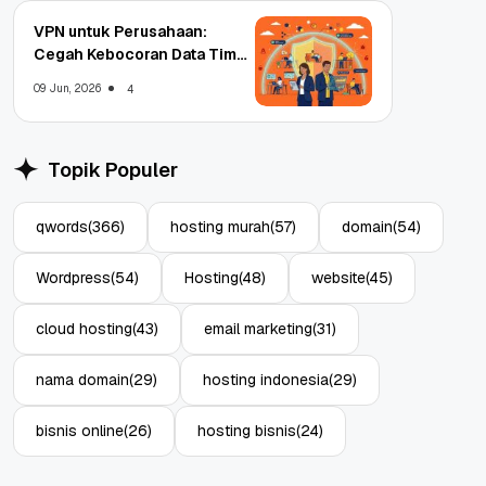
VPN untuk Perusahaan:
Cegah Kebocoran Data Tim
WFA!
09 Jun, 2026
4
Topik Populer
qwords
(366)
hosting murah
(57)
domain
(54)
Wordpress
(54)
Hosting
(48)
website
(45)
cloud hosting
(43)
email marketing
(31)
nama domain
(29)
hosting indonesia
(29)
bisnis online
(26)
hosting bisnis
(24)