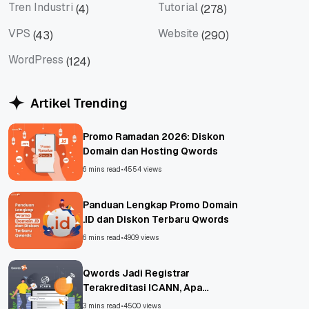
Tren Industri
Tutorial
(4)
(278)
Tren Industri
Tutorial
VPS
Website
(43)
(290)
VPS
Website
WordPress
(124)
WordPress
Artikel Trending
Promo Ramadan 2026: Diskon
Domain dan Hosting Qwords
6 mins read
•
4554 views
Panduan Lengkap Promo Domain
.ID dan Diskon Terbaru Qwords
6 mins read
•
4909 views
Qwords Jadi Registrar
Terakreditasi ICANN, Apa
Untungnya?
3 mins read
•
4500 views