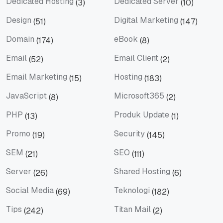
Dedicated Hosting
Dedicated Server
(3)
(10)
Dedicated Hosting
Dedicated Server
Design
Digital Marketing
(51)
(147)
Design
Digital Marketing
Domain
eBook
(174)
(8)
Domain
eBook
Email
Email Client
(52)
(2)
Email
Email Client
Email Marketing
Hosting
(15)
(183)
Email Marketing
Hosting
JavaScript
Microsoft365
(8)
(2)
JavaScript
Microsoft365
PHP
Produk Update
(13)
(1)
PHP
Produk Update
Promo
Security
(19)
(145)
Promo
Security
SEM
SEO
(21)
(111)
SEM
SEO
Server
Shared Hosting
(26)
(6)
Server
Shared Hosting
Social Media
Teknologi
(69)
(182)
Social Media
Teknologi
Tips
Titan Mail
(242)
(2)
Tips
Titan Mail