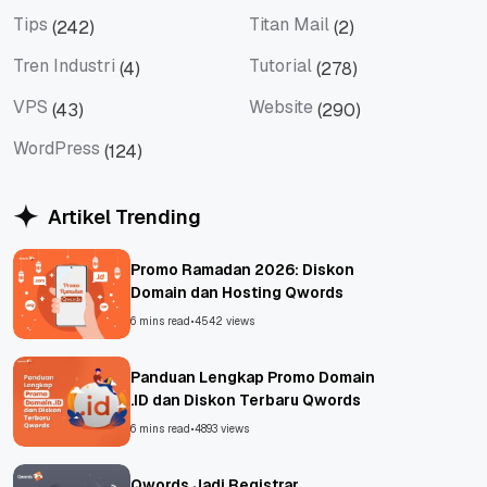
Social Media
Teknologi
Tips
Titan Mail
(242)
(2)
Tips
Titan Mail
Tren Industri
Tutorial
(4)
(278)
Tren Industri
Tutorial
VPS
Website
(43)
(290)
VPS
Website
WordPress
(124)
WordPress
Artikel Trending
Promo Ramadan 2026: Diskon
Domain dan Hosting Qwords
6 mins read
•
4542 views
Panduan Lengkap Promo Domain
.ID dan Diskon Terbaru Qwords
6 mins read
•
4893 views
Qwords Jadi Registrar