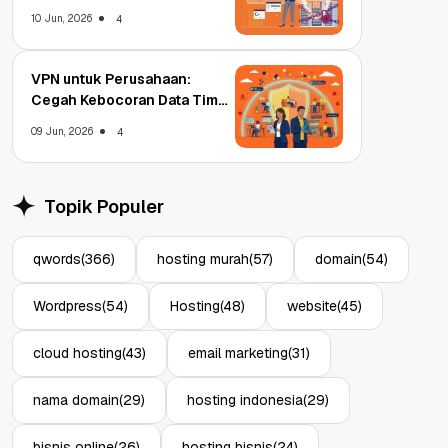
Enterprise
10 Jun, 2026
4
VPN untuk Perusahaan:
Cegah Kebocoran Data Tim
WFA!
09 Jun, 2026
4
Topik Populer
qwords
(366)
hosting murah
(57)
domain
(54)
Wordpress
(54)
Hosting
(48)
website
(45)
cloud hosting
(43)
email marketing
(31)
nama domain
(29)
hosting indonesia
(29)
bisnis online
(26)
hosting bisnis
(24)