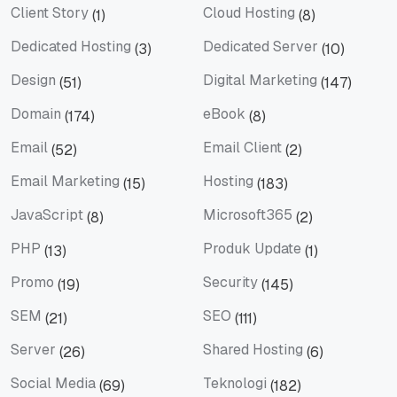
Client Story
Cloud Hosting
(1)
(8)
Client Story
Cloud Hosting
Dedicated Hosting
Dedicated Server
(3)
(10)
Dedicated Hosting
Dedicated Server
Design
Digital Marketing
(51)
(147)
Design
Digital Marketing
Domain
eBook
(174)
(8)
Domain
eBook
Email
Email Client
(52)
(2)
Email
Email Client
Email Marketing
Hosting
(15)
(183)
Email Marketing
Hosting
JavaScript
Microsoft365
(8)
(2)
JavaScript
Microsoft365
PHP
Produk Update
(13)
(1)
PHP
Produk Update
Promo
Security
(19)
(145)
Promo
Security
SEM
SEO
(21)
(111)
SEM
SEO
Server
Shared Hosting
(26)
(6)
Server
Shared Hosting
Social Media
Teknologi
(69)
(182)