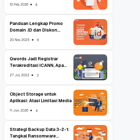
Qwords
10 Feb, 2026
6
Panduan Lengkap Promo
Domain .ID dan Diskon
Terbaru
20 Nov, 2025
6
Qwords Jadi Registrar
Terakreditasi ICANN, Apa
Untungnya?
27 Jul, 2022
3
Object Storage untuk
Aplikasi: Atasi Limitasi Media
11 Jun, 2026
4
Strategi Backup Data 3-2-1:
Tangkal Ransomware