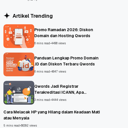
WordPress
Artikel Trending
Promo Ramadan 2026: Diskon
Domain dan Hosting Qwords
6 mins read
•
4498 views
Panduan Lengkap Promo Domain
.ID dan Diskon Terbaru Qwords
6 mins read
•
4847 views
Qwords Jadi Registrar
Terakreditasi ICANN, Apa
Untungnya?
3 mins read
•
4444 views
Cara Melacak HP yang Hilang dalam Keadaan Mati
atau Menyala
5 mins read
•
66392 views