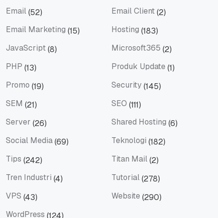
Domain
eBook
Email
Email Client
(52)
(2)
Email
Email Client
Email Marketing
Hosting
(15)
(183)
Email Marketing
Hosting
JavaScript
Microsoft365
(8)
(2)
JavaScript
Microsoft365
PHP
Produk Update
(13)
(1)
PHP
Produk Update
Promo
Security
(19)
(145)
Promo
Security
SEM
SEO
(21)
(111)
SEM
SEO
Server
Shared Hosting
(26)
(6)
Server
Shared Hosting
Social Media
Teknologi
(69)
(182)
Social Media
Teknologi
Tips
Titan Mail
(242)
(2)
Tips
Titan Mail
Tren Industri
Tutorial
(4)
(278)
Tren Industri
Tutorial
VPS
Website
(43)
(290)
VPS
Website
WordPress
(124)