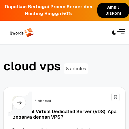
Dapatkan Berbagai Promo Server dan
Ambil
Hosting Hingga 50%
Diskon!
Skip
to
content
c
l
o
u
d
v
p
s
8 articles
Server
5 mins read
Mengenal Virtual Dedicated Server (VDS), Apa
Bedanya dengan VPS?