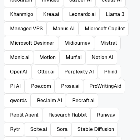
Khanmigo
Krea.ai
Leonardo.ai
Llama 3
Managed VPS
Manus AI
Microsoft Copilot
Microsoft Designer
Midjourney
Mistral
Monic.ai
Motion
Murf.ai
Notion AI
OpenAI
Otter.ai
Perplexity AI
Phind
Pi AI
Poe.com
Prosa.ai
ProWritingAid
qwords
Reclaim AI
Recraft.ai
Replit Agent
Research Rabbit
Runway
Rytr
Scite.ai
Sora
Stable Diffusion