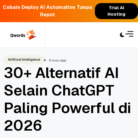
Cobain Deploy AI Automation Tanpa
Trial AI
Repot
Hosting
Skip
to
content
Artificial Intelligence
8 mins read
30+ Alternatif AI
Selain ChatGPT
Paling Powerful di
2026