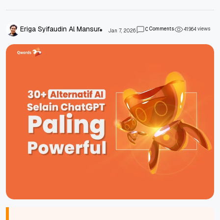
Eriga Syifaudin Al Mansur
Comments
views
0
4
1
9
6
4
Jan 7, 2026