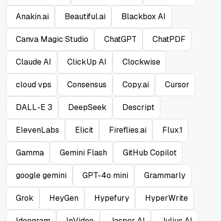
Anakin.ai
Beautiful.ai
Blackbox AI
Canva Magic Studio
ChatGPT
ChatPDF
Claude AI
ClickUp AI
Clockwise
cloud vps
Consensus
Copy.ai
Cursor
DALL-E 3
DeepSeek
Descript
ElevenLabs
Elicit
Fireflies.ai
Flux.1
Gamma
Gemini Flash
GitHub Copilot
google gemini
GPT-4o mini
Grammarly
Grok
HeyGen
Hypefury
HyperWrite
Ideogram
InVideo
Jasper AI
Julius AI