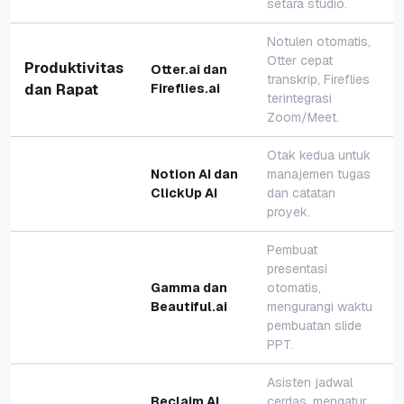
setara studio.
Notulen otomatis,
Otter cepat
Produktivitas
Otter.ai dan
transkrip, Fireflies
dan Rapat
Fireflies.ai
terintegrasi
Zoom/Meet.
Otak kedua untuk
Notion AI dan
manajemen tugas
ClickUp AI
dan catatan
proyek.
Pembuat
presentasi
Gamma dan
otomatis,
Beautiful.ai
mengurangi waktu
pembuatan slide
PPT.
Asisten jadwal
Reclaim AI,
cerdas, mengatur