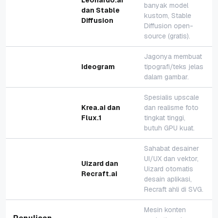
Leonardo.ai
banyak model
dan Stable
kustom, Stable
Diffusion
Diffusion open-
source (gratis).
Jagonya membuat
Ideogram
tipografi/teks jelas
dalam gambar.
Spesialis upscale
Krea.ai dan
dan realisme foto
Flux.1
tingkat tinggi,
butuh GPU kuat.
Sahabat desainer
UI/UX dan vektor,
Uizard dan
Uizard otomatis
Recraft.ai
desain aplikasi,
Recraft ahli di SVG.
Mesin konten