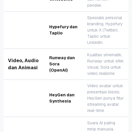
pendek.
Spesialis personal
branding, Hypefury
Hypefury dan
untuk X (Twitter),
Taplio
Taplio untuk
LinkedIn.
Kualitas sinematik,
Runway dan
Video, Audio
Runway untuk efek
Sora
dan Animasi
visual, Sora untuk
(OpenAI)
video realisme.
Video avatar untuk
presentasi bisnis,
HeyGen dan
HeyGen punya fitur
Synthesia
streaming avatar
real-time.
Suara AI paling
mirip manusia,