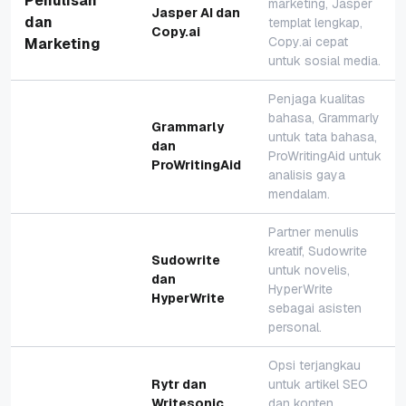
Penulisan
marketing, Jasper
Jasper AI dan
dan
templat lengkap,
Copy.ai
Copy.ai cepat
Marketing
untuk sosial media.
Penjaga kualitas
bahasa, Grammarly
Grammarly
untuk tata bahasa,
dan
ProWritingAid untuk
ProWritingAid
analisis gaya
mendalam.
Partner menulis
kreatif, Sudowrite
Sudowrite
untuk novelis,
dan
HyperWrite
HyperWrite
sebagai asisten
personal.
Opsi terjangkau
Rytr dan
untuk artikel SEO
Writesonic
dan konten