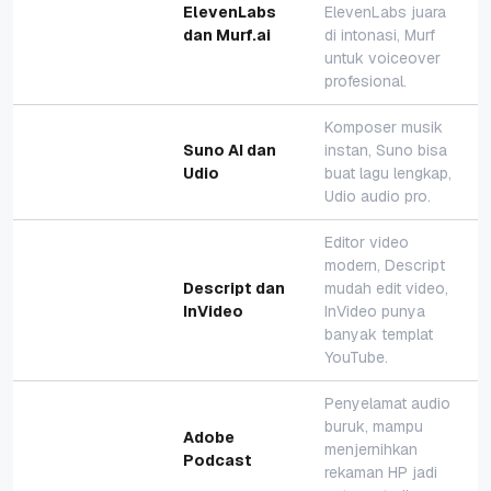
ElevenLabs
ElevenLabs juara
dan Murf.ai
di intonasi, Murf
untuk voiceover
profesional.
Komposer musik
Suno AI dan
instan, Suno bisa
Udio
buat lagu lengkap,
Udio audio pro.
Editor video
modern, Descript
Descript dan
mudah edit video,
InVideo
InVideo punya
banyak templat
YouTube.
Penyelamat audio
buruk, mampu
Adobe
menjernihkan
Podcast
rekaman HP jadi