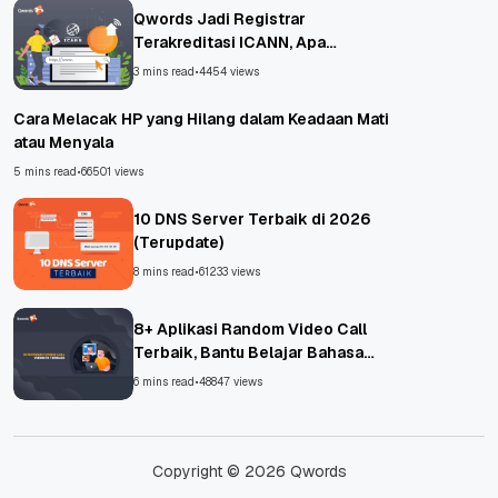
Qwords Jadi Registrar
Terakreditasi ICANN, Apa
Untungnya?
3 mins read
•
4454 views
Cara Melacak HP yang Hilang dalam Keadaan Mati
atau Menyala
5 mins read
•
66501 views
10 DNS Server Terbaik di 2026
(Terupdate)
8 mins read
•
61233 views
8+ Aplikasi Random Video Call
Terbaik, Bantu Belajar Bahasa
Asing!
6 mins read
•
48847 views
Copyright © 2026 Qwords