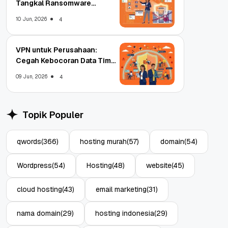
Tangkal Ransomware
Enterprise
10 Jun, 2026
4
VPN untuk Perusahaan:
Cegah Kebocoran Data Tim
WFA!
09 Jun, 2026
4
Topik Populer
qwords
(366)
hosting murah
(57)
domain
(54)
Wordpress
(54)
Hosting
(48)
website
(45)
cloud hosting
(43)
email marketing
(31)
nama domain
(29)
hosting indonesia
(29)