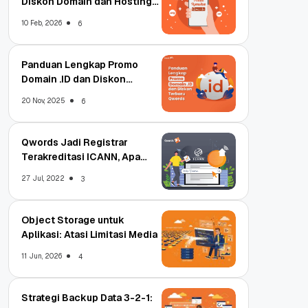
Diskon Domain dan Hosting
Qwords
10 Feb, 2026
6
Panduan Lengkap Promo
Domain .ID dan Diskon
Terbaru
20 Nov, 2025
6
Qwords Jadi Registrar
Terakreditasi ICANN, Apa
Untungnya?
27 Jul, 2022
3
Object Storage untuk
Aplikasi: Atasi Limitasi Media
11 Jun, 2026
4
Strategi Backup Data 3-2-1: