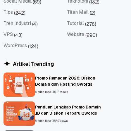
Social Media
Teknologi
(69)
(182)
Social Media
Teknologi
Tips
Titan Mail
(242)
(2)
Tips
Titan Mail
Tren Industri
Tutorial
(4)
(278)
Tren Industri
Tutorial
VPS
Website
(43)
(290)
VPS
Website
WordPress
(124)
WordPress
Artikel Trending
Promo Ramadan 2026: Diskon
Domain dan Hosting Qwords
6 mins read
•
4512 views
Panduan Lengkap Promo Domain
.ID dan Diskon Terbaru Qwords
6 mins read
•
4859 views