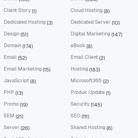
Berita
Bisnis
Client Story
Cloud Hosting
(1)
(8)
Client Story
Cloud Hosting
Dedicated Hosting
Dedicated Server
(3)
(10)
Dedicated Hosting
Dedicated Server
Design
Digital Marketing
(51)
(147)
Design
Digital Marketing
Domain
eBook
(174)
(8)
Domain
eBook
Email
Email Client
(52)
(2)
Email
Email Client
Email Marketing
Hosting
(15)
(183)
Email Marketing
Hosting
JavaScript
Microsoft365
(8)
(2)
JavaScript
Microsoft365
PHP
Produk Update
(13)
(1)
PHP
Produk Update
Promo
Security
(19)
(145)
Promo
Security
SEM
SEO
(21)
(111)
SEM
SEO
Server
Shared Hosting
(26)
(6)
Server
Shared Hosting