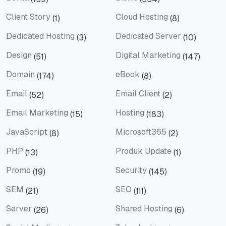
Berita
Bisnis
Client Story
Cloud Hosting
(1)
(8)
Client Story
Cloud Hosting
Dedicated Hosting
Dedicated Server
(3)
(10)
Dedicated Hosting
Dedicated Server
Design
Digital Marketing
(51)
(147)
Design
Digital Marketing
Domain
eBook
(174)
(8)
Domain
eBook
Email
Email Client
(52)
(2)
Email
Email Client
Email Marketing
Hosting
(15)
(183)
Email Marketing
Hosting
JavaScript
Microsoft365
(8)
(2)
JavaScript
Microsoft365
PHP
Produk Update
(13)
(1)
PHP
Produk Update
Promo
Security
(19)
(145)
Promo
Security
SEM
SEO
(21)
(111)
SEM
SEO
Server
Shared Hosting
(26)
(6)
Server
Shared Hosting