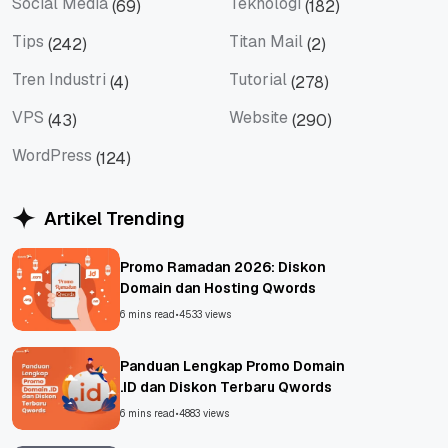
Social Media
Teknologi
(69)
(182)
Social Media
Teknologi
Tips
Titan Mail
(242)
(2)
Tips
Titan Mail
Tren Industri
Tutorial
(4)
(278)
Tren Industri
Tutorial
VPS
Website
(43)
(290)
VPS
Website
WordPress
(124)
WordPress
Artikel Trending
Promo Ramadan 2026: Diskon
Domain dan Hosting Qwords
6 mins read
•
4533 views
Panduan Lengkap Promo Domain
.ID dan Diskon Terbaru Qwords
6 mins read
•
4883 views