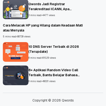
Qwords Jadi Registrar
Terakreditasi ICANN, Apa
Untungnya?
3 mins read
•
4477 views
Cara Melacak HP yang Hilang dalam Keadaan Mati
atau Menyala
5 mins read
•
66739 views
10 DNS Server Terbaik di 2026
(Terupdate)
8 mins read
•
61529 views
8+ Aplikasi Random Video Call
Terbaik, Bantu Belajar Bahasa
Asing!
6 mins read
•
49031 views
Copyright © 2026 Qwords