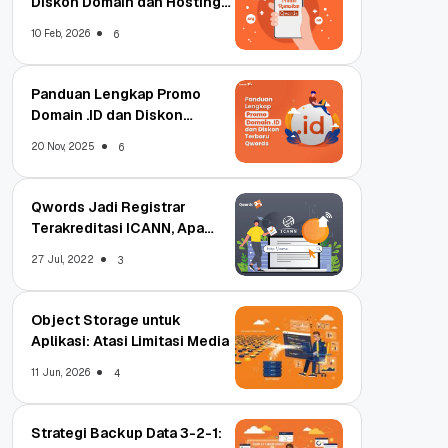
Diskon Domain dan Hosting
Qwords
10 Feb, 2026
6
Panduan Lengkap Promo
Domain .ID dan Diskon
Terbaru
20 Nov, 2025
6
Qwords Jadi Registrar
Terakreditasi ICANN, Apa
Untungnya?
27 Jul, 2022
3
Object Storage untuk
Aplikasi: Atasi Limitasi Media
11 Jun, 2026
4
Strategi Backup Data 3-2-1: