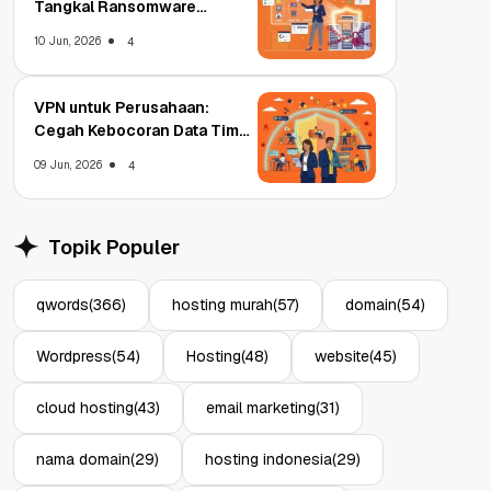
Tangkal Ransomware
Enterprise
10 Jun, 2026
4
VPN untuk Perusahaan:
Cegah Kebocoran Data Tim
WFA!
09 Jun, 2026
4
Topik Populer
qwords
(366)
hosting murah
(57)
domain
(54)
Wordpress
(54)
Hosting
(48)
website
(45)
cloud hosting
(43)
email marketing
(31)
nama domain
(29)
hosting indonesia
(29)