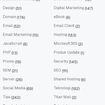
Dedicated Hosting
Dedicated Server
Design
Digital Marketing
(51)
(147)
Design
Digital Marketing
Domain
eBook
(174)
(8)
Domain
eBook
Email
Email Client
(52)
(2)
Email
Email Client
Email Marketing
Hosting
(15)
(183)
Email Marketing
Hosting
JavaScript
Microsoft365
(8)
(2)
JavaScript
Microsoft365
PHP
Produk Update
(13)
(1)
PHP
Produk Update
Promo
Security
(19)
(145)
Promo
Security
SEM
SEO
(21)
(111)
SEM
SEO
Server
Shared Hosting
(26)
(6)
Server
Shared Hosting
Social Media
Teknologi
(69)
(182)
Social Media
Teknologi
Tips
Titan Mail
(242)
(2)
Tips
Titan Mail