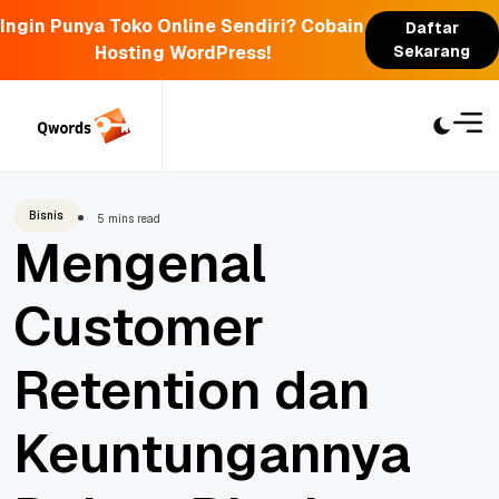
Ingin Punya Toko Online Sendiri? Cobain
Daftar
Hosting WordPress!
Sekarang
Skip
to
content
Bisnis
5 mins read
Mengenal
Customer
Retention dan
Keuntungannya