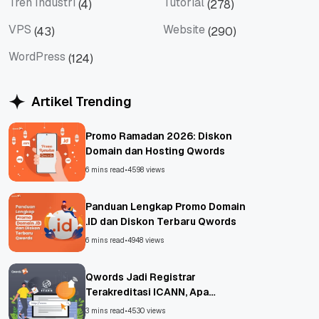
Tren Industri
Tutorial
(4)
(278)
Tren Industri
Tutorial
VPS
Website
(43)
(290)
VPS
Website
WordPress
(124)
WordPress
Artikel Trending
Promo Ramadan 2026: Diskon
Domain dan Hosting Qwords
6 mins read
•
4598 views
Panduan Lengkap Promo Domain
.ID dan Diskon Terbaru Qwords
6 mins read
•
4948 views
Qwords Jadi Registrar
Terakreditasi ICANN, Apa
Untungnya?
3 mins read
•
4530 views