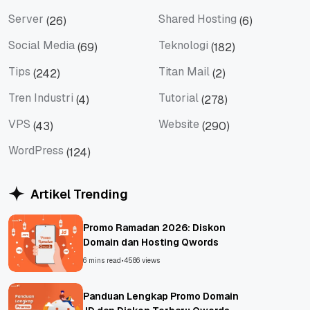
SEM
SEO
Server
Shared Hosting
(26)
(6)
Server
Shared Hosting
Social Media
Teknologi
(69)
(182)
Social Media
Teknologi
Tips
Titan Mail
(242)
(2)
Tips
Titan Mail
Tren Industri
Tutorial
(4)
(278)
Tren Industri
Tutorial
VPS
Website
(43)
(290)
VPS
Website
WordPress
(124)
WordPress
Artikel Trending
Promo Ramadan 2026: Diskon
Domain dan Hosting Qwords
6 mins read
•
4586 views
Panduan Lengkap Promo Domain