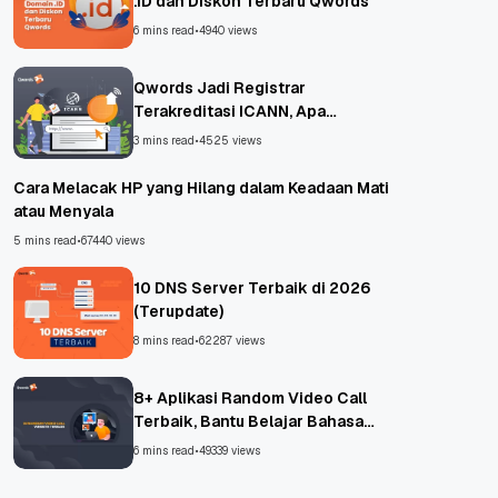
.ID dan Diskon Terbaru Qwords
6 mins read
•
4940 views
Qwords Jadi Registrar
Terakreditasi ICANN, Apa
Untungnya?
3 mins read
•
4525 views
Cara Melacak HP yang Hilang dalam Keadaan Mati
atau Menyala
5 mins read
•
67440 views
10 DNS Server Terbaik di 2026
(Terupdate)
8 mins read
•
62287 views
8+ Aplikasi Random Video Call
Terbaik, Bantu Belajar Bahasa
Asing!
6 mins read
•
49339 views