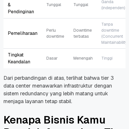
Ganda
&
Tunggal
Tunggal
(independen)
Pendinginan
Tanpa
Perlu
Downtime
downtime
Pemeliharaan
downtime
terbatas
(
Concurrent
Maintainability
)
Tingkat
Dasar
Menengah
Tinggi
Keandalan
Dari perbandingan di atas, terlihat bahwa tier 3
data center menawarkan infrastruktur dengan
sistem
redundancy
yang lebih matang untuk
menjaga layanan tetap stabil.
Kenapa Bisnis Kamu