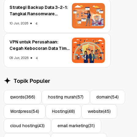
Strategi Backup Data 3-2-1:
Tangkal Ransomware
Enterprise
10 Jun, 2026
4
VPN untuk Perusahaan:
Cegah Kebocoran Data Tim
WFA!
09 Jun, 2026
4
Topik Populer
qwords
(366)
hosting murah
(57)
domain
(54)
Wordpress
(54)
Hosting
(48)
website
(45)
cloud hosting
(43)
email marketing
(31)