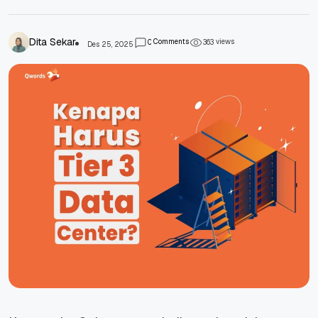
Dita Sekar
Comments
views
0
3
6
3
Des 25, 2025