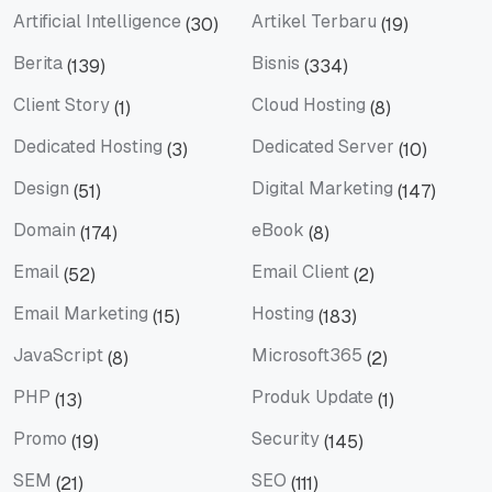
Artificial Intelligence
Artikel Terbaru
(30)
(19)
Artificial Intelligence
Artikel Terbaru
Berita
Bisnis
(139)
(334)
Berita
Bisnis
Client Story
Cloud Hosting
(1)
(8)
Client Story
Cloud Hosting
Dedicated Hosting
Dedicated Server
(3)
(10)
Dedicated Hosting
Dedicated Server
Design
Digital Marketing
(51)
(147)
Design
Digital Marketing
Domain
eBook
(174)
(8)
Domain
eBook
Email
Email Client
(52)
(2)
Email
Email Client
Email Marketing
Hosting
(15)
(183)
Email Marketing
Hosting
JavaScript
Microsoft365
(8)
(2)
JavaScript
Microsoft365
PHP
Produk Update
(13)
(1)
PHP
Produk Update
Promo
Security
(19)
(145)
Promo
Security
SEM
SEO
(21)
(111)