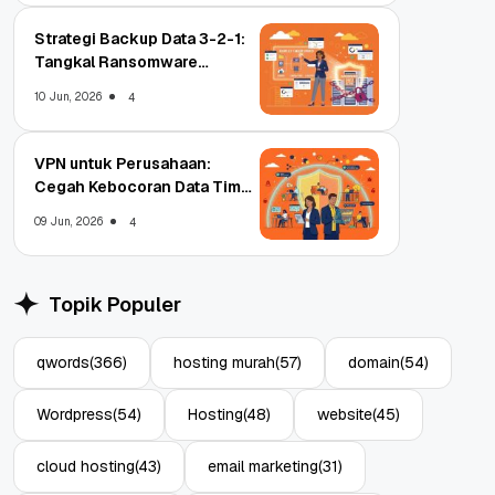
Strategi Backup Data 3-2-1:
Tangkal Ransomware
Enterprise
10 Jun, 2026
4
VPN untuk Perusahaan:
Cegah Kebocoran Data Tim
WFA!
09 Jun, 2026
4
Topik Populer
qwords
(366)
hosting murah
(57)
domain
(54)
Wordpress
(54)
Hosting
(48)
website
(45)
cloud hosting
(43)
email marketing
(31)