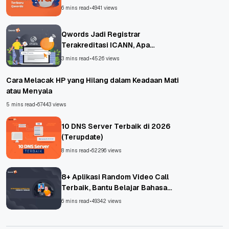
6 mins read
•
4941 views
Qwords Jadi Registrar
Terakreditasi ICANN, Apa
Untungnya?
3 mins read
•
4526 views
Cara Melacak HP yang Hilang dalam Keadaan Mati
atau Menyala
5 mins read
•
67443 views
10 DNS Server Terbaik di 2026
(Terupdate)
8 mins read
•
62296 views
8+ Aplikasi Random Video Call
Terbaik, Bantu Belajar Bahasa
Asing!
6 mins read
•
49342 views