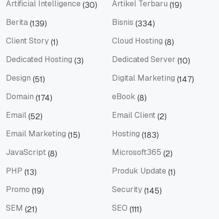
Artificial Intelligence
Artikel Terbaru
(30)
(19)
Artificial Intelligence
Artikel Terbaru
Berita
Bisnis
(139)
(334)
Berita
Bisnis
Client Story
Cloud Hosting
(1)
(8)
Client Story
Cloud Hosting
Dedicated Hosting
Dedicated Server
(3)
(10)
Dedicated Hosting
Dedicated Server
Design
Digital Marketing
(51)
(147)
Design
Digital Marketing
Domain
eBook
(174)
(8)
Domain
eBook
Email
Email Client
(52)
(2)
Email
Email Client
Email Marketing
Hosting
(15)
(183)
Email Marketing
Hosting
JavaScript
Microsoft365
(8)
(2)
JavaScript
Microsoft365
PHP
Produk Update
(13)
(1)
PHP
Produk Update
Promo
Security
(19)
(145)
Promo
Security
SEM
SEO
(21)
(111)
SEM
SEO