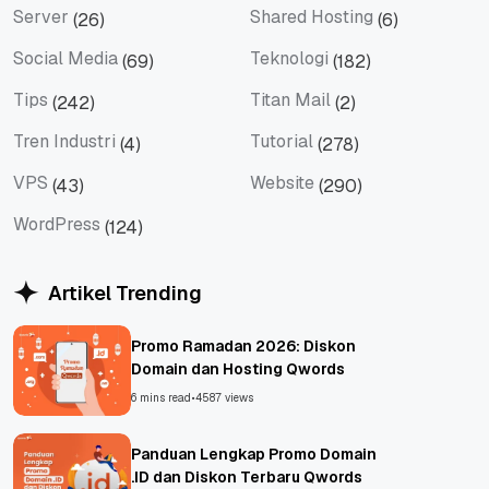
Server
Shared Hosting
(26)
(6)
Server
Shared Hosting
Social Media
Teknologi
(69)
(182)
Social Media
Teknologi
Tips
Titan Mail
(242)
(2)
Tips
Titan Mail
Tren Industri
Tutorial
(4)
(278)
Tren Industri
Tutorial
VPS
Website
(43)
(290)
VPS
Website
WordPress
(124)
WordPress
Artikel Trending
Promo Ramadan 2026: Diskon
Domain dan Hosting Qwords
6 mins read
•
4587 views
Panduan Lengkap Promo Domain
.ID dan Diskon Terbaru Qwords