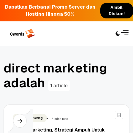
Dapatkan Berbagai Promo Server dan
Ambil
Hosting Hingga 50%
Diskon!
Skip
to
content
d
i
r
e
c
t
m
a
r
k
e
t
i
n
g
a
d
a
l
a
h
1 article
Digital Marketing
4 mins read
Direct Marketing, Strategi Ampuh Untuk