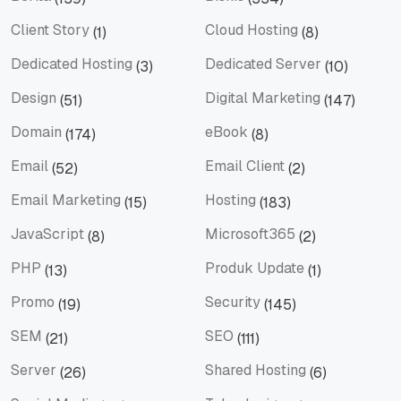
Berita
Bisnis
Client Story
Cloud Hosting
(1)
(8)
Client Story
Cloud Hosting
Dedicated Hosting
Dedicated Server
(3)
(10)
Dedicated Hosting
Dedicated Server
Design
Digital Marketing
(51)
(147)
Design
Digital Marketing
Domain
eBook
(174)
(8)
Domain
eBook
Email
Email Client
(52)
(2)
Email
Email Client
Email Marketing
Hosting
(15)
(183)
Email Marketing
Hosting
JavaScript
Microsoft365
(8)
(2)
JavaScript
Microsoft365
PHP
Produk Update
(13)
(1)
PHP
Produk Update
Promo
Security
(19)
(145)
Promo
Security
SEM
SEO
(21)
(111)
SEM
SEO
Server
Shared Hosting
(26)
(6)
Server
Shared Hosting