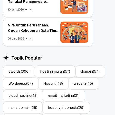
Tangkal Ransomware
Enterprise
10 Jun, 2026
4
VPN untuk Perusahaan:
Cegah Kebocoran Data Tim
WFA!
09 Jun, 2026
4
Topik Populer
qwords
(366)
hosting murah
(57)
domain
(54)
Wordpress
(54)
Hosting
(48)
website
(45)
cloud hosting
(43)
email marketing
(31)
nama domain
(29)
hosting indonesia
(29)