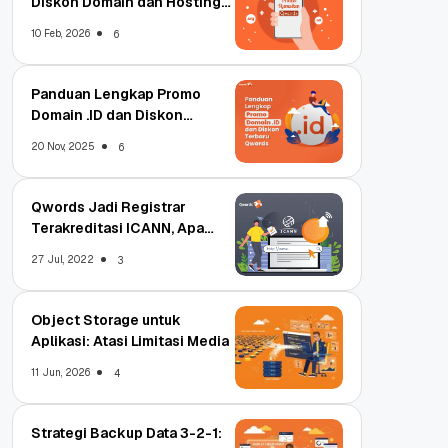
Diskon Domain dan Hosting
Qwords
10 Feb, 2026
6
Panduan Lengkap Promo
Domain .ID dan Diskon
Terbaru
20 Nov, 2025
6
Qwords Jadi Registrar
Terakreditasi ICANN, Apa
Untungnya?
27 Jul, 2022
3
Object Storage untuk
Aplikasi: Atasi Limitasi Media
11 Jun, 2026
4
Strategi Backup Data 3-2-1: