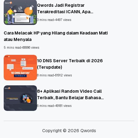
Qwords Jadi Registrar
Terakreditasi ICANN, Apa
Untungnya?
3 mins read
•
4497 views
Cara Melacak HP yang Hilang dalam Keadaan Mati
atau Menyala
5 mins read
•
66996 views
10 DNS Server Terbaik di 2026
(Terupdate)
8 mins read
•
61912 views
8+ Aplikasi Random Video Call
Terbaik, Bantu Belajar Bahasa
Asing!
6 mins read
•
49181 views
Copyright © 2026 Qwords