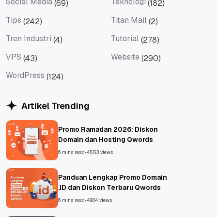
Social Media
Teknologi
(69)
(182)
Social Media
Teknologi
Tips
Titan Mail
(242)
(2)
Tips
Titan Mail
Tren Industri
Tutorial
(4)
(278)
Tren Industri
Tutorial
VPS
Website
(43)
(290)
VPS
Website
WordPress
(124)
WordPress
Artikel Trending
Promo Ramadan 2026: Diskon
Domain dan Hosting Qwords
6 mins read
•
4553 views
Panduan Lengkap Promo Domain
.ID dan Diskon Terbaru Qwords
6 mins read
•
4904 views