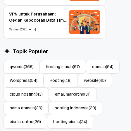
VPN untuk Perusahaan:
Cegah Kebocoran Data Tim
WFA!
09 Jun, 2026
4
Topik Populer
qwords
(366)
hosting murah
(57)
domain
(54)
Wordpress
(54)
Hosting
(48)
website
(45)
cloud hosting
(43)
email marketing
(31)
nama domain
(29)
hosting indonesia
(29)
bisnis online
(26)
hosting bisnis
(24)