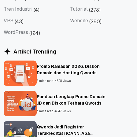
Tips
Titan Mail
Tren Industri
Tutorial
(4)
(278)
Tren Industri
Tutorial
VPS
Website
(43)
(290)
VPS
Website
WordPress
(124)
WordPress
Artikel Trending
Promo Ramadan 2026: Diskon
Domain dan Hosting Qwords
6 mins read
•
4598 views
Panduan Lengkap Promo Domain
.ID dan Diskon Terbaru Qwords
6 mins read
•
4947 views
Qwords Jadi Registrar
Terakreditasi ICANN, Apa