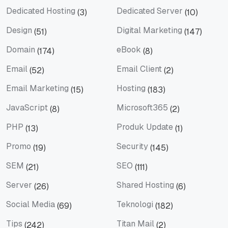
Dedicated Hosting
Dedicated Server
(3)
(10)
Dedicated Hosting
Dedicated Server
Design
Digital Marketing
(51)
(147)
Design
Digital Marketing
Domain
eBook
(174)
(8)
Domain
eBook
Email
Email Client
(52)
(2)
Email
Email Client
Email Marketing
Hosting
(15)
(183)
Email Marketing
Hosting
JavaScript
Microsoft365
(8)
(2)
JavaScript
Microsoft365
PHP
Produk Update
(13)
(1)
PHP
Produk Update
Promo
Security
(19)
(145)
Promo
Security
SEM
SEO
(21)
(111)
SEM
SEO
Server
Shared Hosting
(26)
(6)
Server
Shared Hosting
Social Media
Teknologi
(69)
(182)
Social Media
Teknologi
Tips
Titan Mail
(242)
(2)