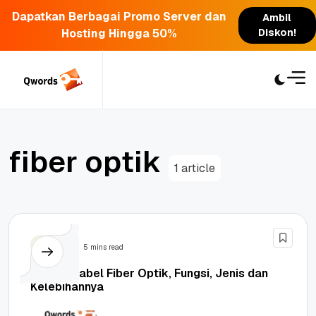
Dapatkan Berbagai Promo Server dan
Ambil
Hosting Hingga 50%
Diskon!
Skip
to
content
f
i
b
e
r
o
p
t
i
k
1 article
Berita
5 mins read
Apa Itu Kabel Fiber Optik, Fungsi, Jenis dan
Kelebihannya