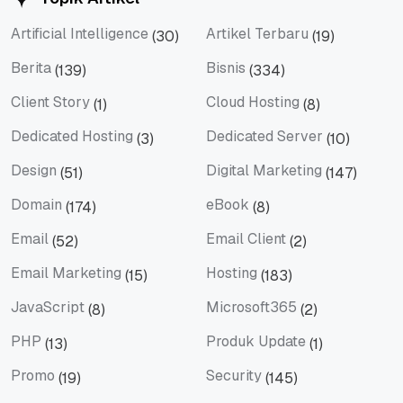
Artificial Intelligence
Artikel Terbaru
(30)
(19)
Artificial Intelligence
Artikel Terbaru
Berita
Bisnis
(139)
(334)
Berita
Bisnis
Client Story
Cloud Hosting
(1)
(8)
Client Story
Cloud Hosting
Dedicated Hosting
Dedicated Server
(3)
(10)
Dedicated Hosting
Dedicated Server
Design
Digital Marketing
(51)
(147)
Design
Digital Marketing
Domain
eBook
(174)
(8)
Domain
eBook
Email
Email Client
(52)
(2)
Email
Email Client
Email Marketing
Hosting
(15)
(183)
Email Marketing
Hosting
JavaScript
Microsoft365
(8)
(2)
JavaScript
Microsoft365
PHP
Produk Update
(13)
(1)
PHP
Produk Update
Promo
Security
(19)
(145)
Promo
Security