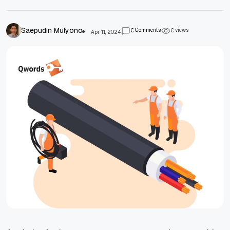
Saepudin Mulyono
Comments
views
0
0
Apr 11, 2024