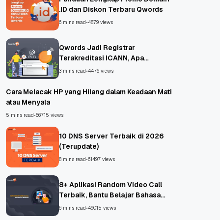
.ID dan Diskon Terbaru Qwords
6 mins read
•
4879 views
Qwords Jadi Registrar
Terakreditasi ICANN, Apa
Untungnya?
3 mins read
•
4476 views
Cara Melacak HP yang Hilang dalam Keadaan Mati
atau Menyala
5 mins read
•
66715 views
10 DNS Server Terbaik di 2026
(Terupdate)
8 mins read
•
61497 views
8+ Aplikasi Random Video Call
Terbaik, Bantu Belajar Bahasa
Asing!
6 mins read
•
49015 views