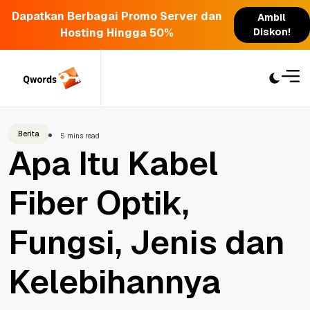
Dapatkan Berbagai Promo Server dan
Ambil
Hosting Hingga 50%
Diskon!
Skip
to
content
Berita
5 mins read
Apa Itu Kabel
Fiber Optik,
Fungsi, Jenis dan
Kelebihannya