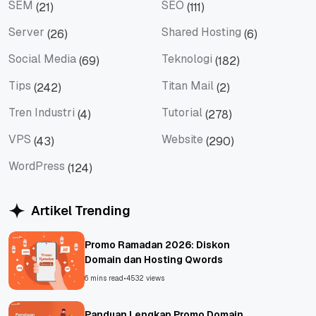
SEM
SEO
(21)
(111)
SEM
SEO
Server
Shared Hosting
(26)
(6)
Server
Shared Hosting
Social Media
Teknologi
(69)
(182)
Social Media
Teknologi
Tips
Titan Mail
(242)
(2)
Tips
Titan Mail
Tren Industri
Tutorial
(4)
(278)
Tren Industri
Tutorial
VPS
Website
(43)
(290)
VPS
Website
WordPress
(124)
WordPress
Artikel Trending
Promo Ramadan 2026: Diskon
Domain dan Hosting Qwords
6 mins read
•
4532 views
Panduan Lengkap Promo Domain