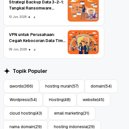
Strategi Backup Data 3-2-1:
Tangkal Ransomware
Enterprise
10 Jun, 2026
4
VPN untuk Perusahaan:
Cegah Kebocoran Data Tim
WFA!
09 Jun, 2026
4
Topik Populer
qwords
(366)
hosting murah
(57)
domain
(54)
Wordpress
(54)
Hosting
(48)
website
(45)
cloud hosting
(43)
email marketing
(31)
nama domain
(29)
hosting indonesia
(29)