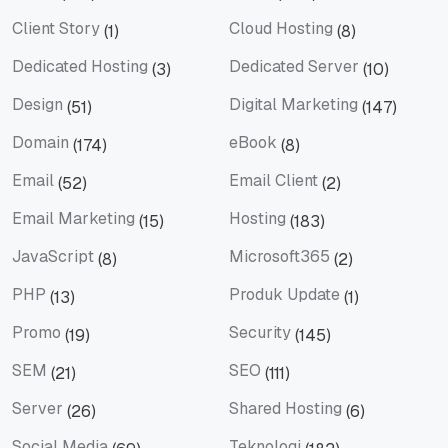
Berita
Bisnis
Client Story
Cloud Hosting
(1)
(8)
Client Story
Cloud Hosting
Dedicated Hosting
Dedicated Server
(3)
(10)
Dedicated Hosting
Dedicated Server
Design
Digital Marketing
(51)
(147)
Design
Digital Marketing
Domain
eBook
(174)
(8)
Domain
eBook
Email
Email Client
(52)
(2)
Email
Email Client
Email Marketing
Hosting
(15)
(183)
Email Marketing
Hosting
JavaScript
Microsoft365
(8)
(2)
JavaScript
Microsoft365
PHP
Produk Update
(13)
(1)
PHP
Produk Update
Promo
Security
(19)
(145)
Promo
Security
SEM
SEO
(21)
(111)
SEM
SEO
Server
Shared Hosting
(26)
(6)
Server
Shared Hosting
Social Media
Teknologi