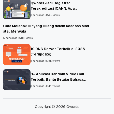
Qwords Jadi Registrar
Terakreditasi ICANN, Apa
Untungnya?
3 mins read
•
4545 views
Cara Melacak HP yang Hilang dalam Keadaan Mati
atau Menyala
5 mins read
•
67888 views
10 DNS Server Terbaik di 2026
(Terupdate)
8 mins read
•
62610 views
8+ Aplikasi Random Video Call
Terbaik, Bantu Belajar Bahasa
Asing!
6 mins read
•
49467 views
Copyright © 2026 Qwords