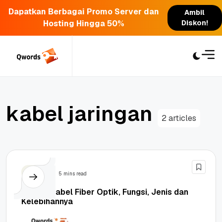
Dapatkan Berbagai Promo Server dan
Ambil
Hosting Hingga 50%
Diskon!
Skip
to
content
k
a
b
e
l
j
a
r
i
n
g
a
n
2 articles
Berita
5 mins read
Apa Itu Kabel Fiber Optik, Fungsi, Jenis dan
Kelebihannya