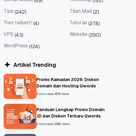
(69)
(182)
Social Media
Teknologi
Tips
Titan Mail
(242)
(2)
Tips
Titan Mail
Tren Industri
Tutorial
(4)
(278)
Tren Industri
Tutorial
VPS
Website
(43)
(290)
VPS
Website
WordPress
(124)
WordPress
Artikel Trending
Promo Ramadan 2026: Diskon
Domain dan Hosting Qwords
6 mins read
•
4618 views
Panduan Lengkap Promo Domain
.ID dan Diskon Terbaru Qwords
6 mins read
•
4968 views