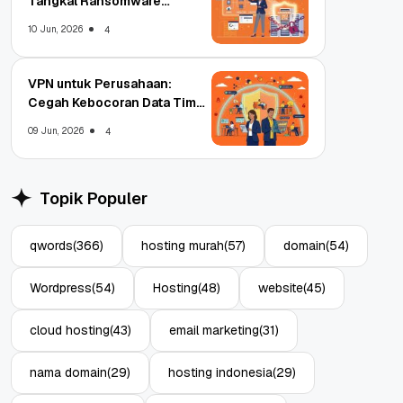
Tangkal Ransomware
Enterprise
10 Jun, 2026
4
VPN untuk Perusahaan:
Cegah Kebocoran Data Tim
WFA!
09 Jun, 2026
4
Topik Populer
qwords
(366)
hosting murah
(57)
domain
(54)
Wordpress
(54)
Hosting
(48)
website
(45)
cloud hosting
(43)
email marketing
(31)
nama domain
(29)
hosting indonesia
(29)