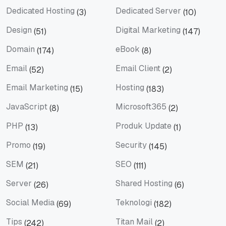
Dedicated Hosting
Dedicated Server
(3)
(10)
Dedicated Hosting
Dedicated Server
Design
Digital Marketing
(51)
(147)
Design
Digital Marketing
Domain
eBook
(174)
(8)
Domain
eBook
Email
Email Client
(52)
(2)
Email
Email Client
Email Marketing
Hosting
(15)
(183)
Email Marketing
Hosting
JavaScript
Microsoft365
(8)
(2)
JavaScript
Microsoft365
PHP
Produk Update
(13)
(1)
PHP
Produk Update
Promo
Security
(19)
(145)
Promo
Security
SEM
SEO
(21)
(111)
SEM
SEO
Server
Shared Hosting
(26)
(6)
Server
Shared Hosting
Social Media
Teknologi
(69)
(182)
Social Media
Teknologi
Tips
Titan Mail
(242)
(2)