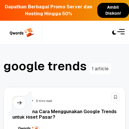
Dapatkan Berbagai Promo Server dan
Ambil
Hosting Hingga 50%
Diskon!
Skip
to
content
g
o
o
g
l
e
t
r
e
n
d
s
1 article
Tutorial
6 mins read
Bagaimana Cara Menggunakan Google Trends
untuk Riset Pasar?