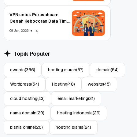
VPN untuk Perusahaan:
Cegah Kebocoran Data Tim
WFA!
09 Jun, 2026
4
Topik Populer
qwords
(366)
hosting murah
(57)
domain
(54)
Wordpress
(54)
Hosting
(48)
website
(45)
cloud hosting
(43)
email marketing
(31)
nama domain
(29)
hosting indonesia
(29)
bisnis online
(26)
hosting bisnis
(24)