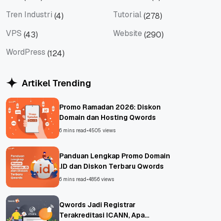
Tips
Titan Mail
Tren Industri
Tutorial
(4)
(278)
Tren Industri
Tutorial
VPS
Website
(43)
(290)
VPS
Website
WordPress
(124)
WordPress
Artikel Trending
Promo Ramadan 2026: Diskon
Domain dan Hosting Qwords
6 mins read
•
4505 views
Panduan Lengkap Promo Domain
.ID dan Diskon Terbaru Qwords
6 mins read
•
4856 views
Qwords Jadi Registrar
Terakreditasi ICANN, Apa