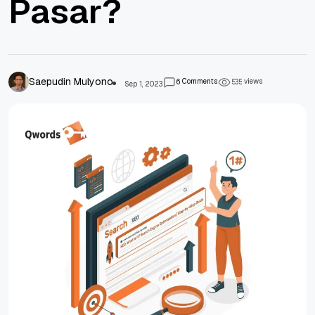
Pasar?
Saepudin Mulyono
Comments
views
6
5
3
5
Sep 1, 2023