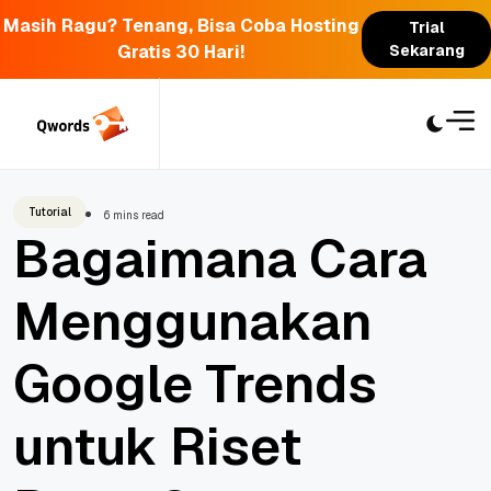
Masih Ragu? Tenang, Bisa Coba Hosting
Trial
Gratis 30 Hari!
Sekarang
Skip
to
content
Tutorial
6 mins read
Bagaimana Cara
Menggunakan
Google Trends
untuk Riset