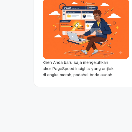
Klien Anda baru saja mengeluhkan
skor PageSpeed Insights yang anjlok
di angka merah, padahal Anda sudah
menghapus puluhan plugin berat.
Ketika membedah grafik waterfall di...