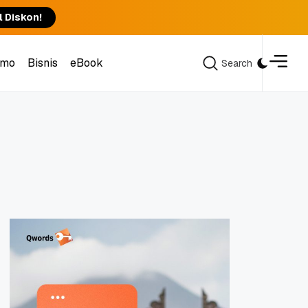
l Diskon!
omo
Bisnis
eBook
Search
Search
omo
Bisnis
eBook