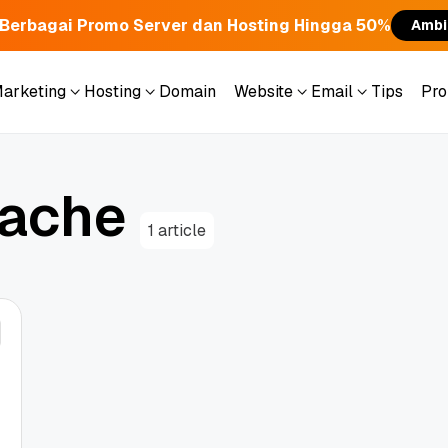
Berbagai Promo Server dan Hosting Hingga 50%
Ambi
Marketing
Hosting
Domain
Website
Email
Tips
Pr
Marketing
Hosting
Domain
Website
Email
Tips
Pr
a
c
h
e
1 article