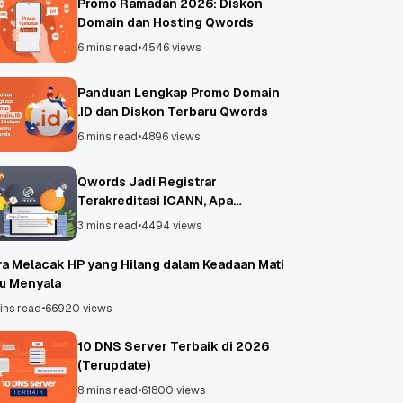
Promo Ramadan 2026: Diskon
Domain dan Hosting Qwords
6 mins read
•
4546 views
Panduan Lengkap Promo Domain
.ID dan Diskon Terbaru Qwords
6 mins read
•
4896 views
Qwords Jadi Registrar
Terakreditasi ICANN, Apa
Untungnya?
3 mins read
•
4494 views
ra Melacak HP yang Hilang dalam Keadaan Mati
au Menyala
ins read
•
66920 views
10 DNS Server Terbaik di 2026
(Terupdate)
8 mins read
•
61800 views