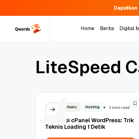
Dapatkan 
Skip
to
Home
Berita
Digital 
content
Home
Berita
Digital 
L
i
t
e
S
p
e
e
d
C
Artikel Terbaru
Hosting
3 mins read
Optimasi cPanel WordPress: Trik
Teknis Loading 1 Detik