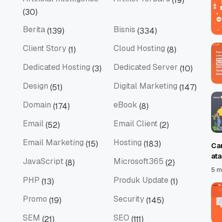
(19)
Artificial Intelligence
Artikel Terbaru
(30)
Berita
Bisnis
(139)
(334)
Berita
Bisnis
Client Story
Cloud Hosting
(1)
(8)
Client Story
Cloud Hosting
Dedicated Hosting
Dedicated Server
(3)
(10)
Dedicated Hosting
Dedicated Server
Design
Digital Marketing
(51)
(147)
Design
Digital Marketing
Domain
eBook
(174)
(8)
Domain
eBook
Email
Email Client
(52)
(2)
Email
Email Client
Email Marketing
Hosting
(15)
(183)
Ca
Email Marketing
Hosting
at
JavaScript
Microsoft365
(8)
(2)
JavaScript
Microsoft365
5 m
PHP
Produk Update
(13)
(1)
PHP
Produk Update
Promo
Security
(19)
(145)
Promo
Security
SEM
SEO
(21)
(111)