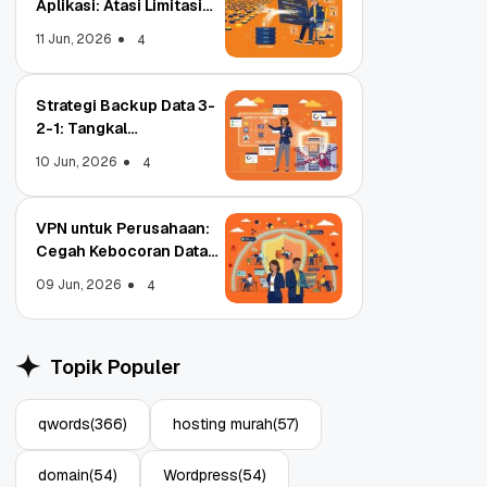
Aplikasi: Atasi Limitasi
Media
11 Jun, 2026
4
Strategi Backup Data 3-
2-1: Tangkal
Ransomware Enterprise
10 Jun, 2026
4
VPN untuk Perusahaan:
Cegah Kebocoran Data
Tim WFA!
09 Jun, 2026
4
Qwords Jadi Registrar
Object Stora
Terakreditasi ICANN, Apa
Aplikasi: Atas
Topik Populer
Untungnya?
Media
27 Jul, 2022
11 Jun, 2026
3
qwords
(366)
hosting murah
(57)
domain
(54)
Wordpress
(54)