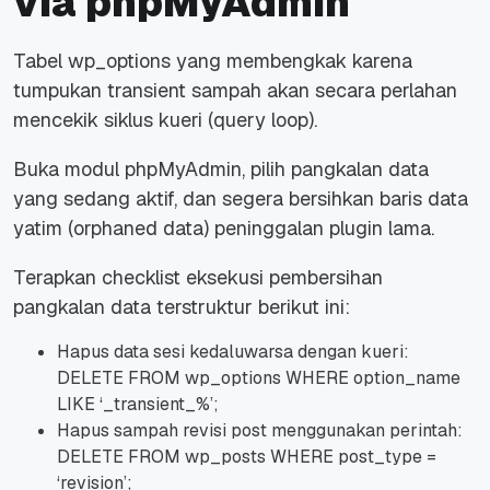
via phpMyAdmin
Tabel wp_options yang membengkak karena
tumpukan
transient
sampah akan secara perlahan
mencekik siklus kueri (
query loop
).
Buka modul phpMyAdmin, pilih pangkalan data
yang sedang aktif, dan segera bersihkan baris data
yatim (
orphaned data
) peninggalan
plugin
lama.
Terapkan
checklist
eksekusi pembersihan
pangkalan data terstruktur berikut ini:
Hapus data sesi kedaluwarsa dengan kueri:
DELETE FROM wp_options WHERE option_name
LIKE ‘_transient_%’;
Hapus sampah revisi
post
menggunakan perintah:
DELETE FROM wp_posts WHERE post_type =
‘revision’;