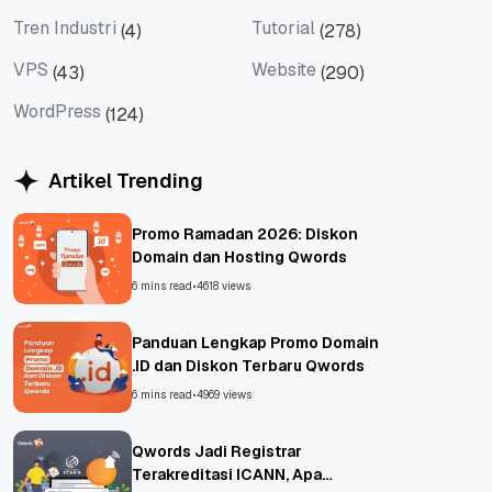
Tips
Titan Mail
Tren Industri
Tutorial
(4)
(278)
Tren Industri
Tutorial
VPS
Website
(43)
(290)
VPS
Website
WordPress
(124)
WordPress
Artikel Trending
Promo Ramadan 2026: Diskon
Domain dan Hosting Qwords
6 mins read
•
4618 views
Panduan Lengkap Promo Domain
.ID dan Diskon Terbaru Qwords
6 mins read
•
4969 views
Qwords Jadi Registrar
Terakreditasi ICANN, Apa