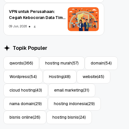
VPN untuk Perusahaan:
Cegah Kebocoran Data Tim
WFA!
09 Jun, 2026
4
Topik Populer
qwords
(366)
hosting murah
(57)
domain
(54)
Wordpress
(54)
Hosting
(48)
website
(45)
cloud hosting
(43)
email marketing
(31)
nama domain
(29)
hosting indonesia
(29)
bisnis online
(26)
hosting bisnis
(24)