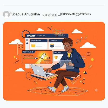
Tubagus Anugraha
Comments
views
0
1
7
3
Jun 3, 2026