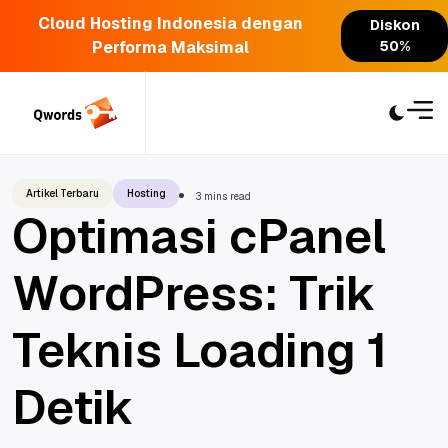
Cloud Hosting Indonesia dengan
Diskon
Performa Maksimal
50%
Skip
to
content
Artikel Terbaru
Hosting
3 mins read
Optimasi cPanel
WordPress: Trik
Teknis Loading 1
Detik