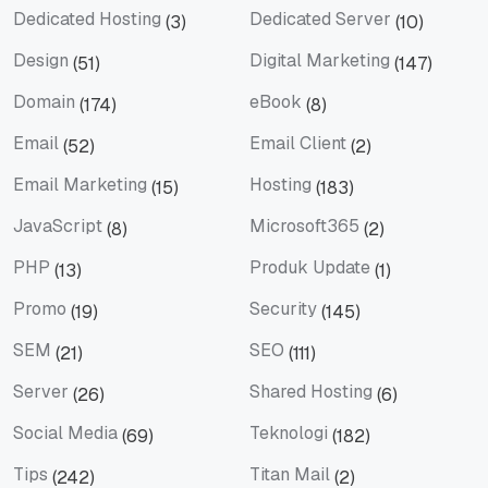
Dedicated Hosting
Dedicated Server
(3)
(10)
Dedicated Hosting
Dedicated Server
Design
Digital Marketing
(51)
(147)
Design
Digital Marketing
Domain
eBook
(174)
(8)
Domain
eBook
Email
Email Client
(52)
(2)
Email
Email Client
Email Marketing
Hosting
(15)
(183)
Email Marketing
Hosting
JavaScript
Microsoft365
(8)
(2)
JavaScript
Microsoft365
PHP
Produk Update
(13)
(1)
PHP
Produk Update
Promo
Security
(19)
(145)
Promo
Security
SEM
SEO
(21)
(111)
SEM
SEO
Server
Shared Hosting
(26)
(6)
Server
Shared Hosting
Social Media
Teknologi
(69)
(182)
Social Media
Teknologi
Tips
Titan Mail
(242)
(2)