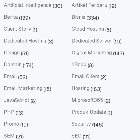
Artificial Intelligence
Artikel Terbaru
(30)
(19)
Artificial Intelligence
Artikel Terbaru
Berita
Bisnis
(139)
(334)
Berita
Bisnis
Client Story
Cloud Hosting
(1)
(8)
Client Story
Cloud Hosting
Dedicated Hosting
Dedicated Server
(3)
(10)
Dedicated Hosting
Dedicated Server
Design
Digital Marketing
(51)
(147)
Design
Digital Marketing
Domain
eBook
(174)
(8)
Domain
eBook
Email
Email Client
(52)
(2)
Email
Email Client
Email Marketing
Hosting
(15)
(183)
Email Marketing
Hosting
JavaScript
Microsoft365
(8)
(2)
JavaScript
Microsoft365
PHP
Produk Update
(13)
(1)
PHP
Produk Update
Promo
Security
(19)
(145)
Promo
Security
SEM
SEO
(21)
(111)