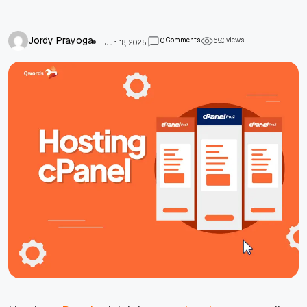
Jordy Prayoga
Comments
views
0
6
5
0
Jun 18, 2025