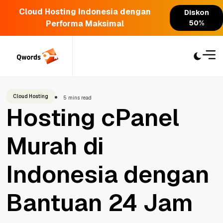
Cloud Hosting Indonesia dengan
Diskon
Performa Maksimal
50%
Skip
to
content
Cloud Hosting
5 mins read
Hosting cPanel
Murah di
Indonesia dengan
Bantuan 24 Jam