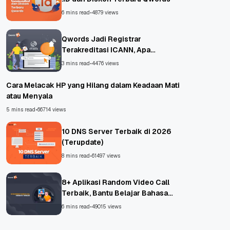
6 mins read
•
4879 views
Qwords Jadi Registrar
Terakreditasi ICANN, Apa
Untungnya?
3 mins read
•
4476 views
Cara Melacak HP yang Hilang dalam Keadaan Mati
atau Menyala
5 mins read
•
66714 views
10 DNS Server Terbaik di 2026
(Terupdate)
8 mins read
•
61497 views
8+ Aplikasi Random Video Call
Terbaik, Bantu Belajar Bahasa
Asing!
6 mins read
•
49015 views