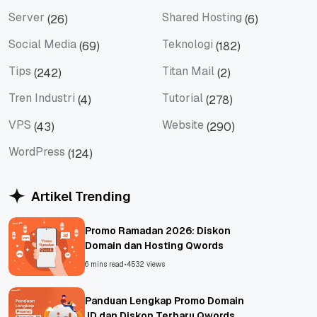
SEM
SEO
Server
Shared Hosting
(26)
(6)
Server
Shared Hosting
Social Media
Teknologi
(69)
(182)
Social Media
Teknologi
Tips
Titan Mail
(242)
(2)
Tips
Titan Mail
Tren Industri
Tutorial
(4)
(278)
Tren Industri
Tutorial
VPS
Website
(43)
(290)
VPS
Website
WordPress
(124)
WordPress
Artikel Trending
Promo Ramadan 2026: Diskon
Domain dan Hosting Qwords
6 mins read
•
4532 views
Panduan Lengkap Promo Domain
.ID dan Diskon Terbaru Qwords