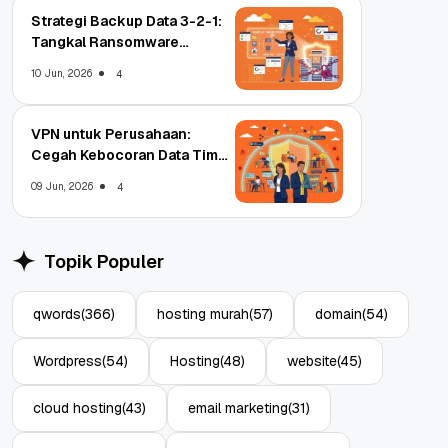
Strategi Backup Data 3-2-1:
Tangkal Ransomware
Enterprise
10 Jun, 2026
4
VPN untuk Perusahaan:
Cegah Kebocoran Data Tim
WFA!
09 Jun, 2026
4
Topik Populer
qwords
(366)
hosting murah
(57)
domain
(54)
Wordpress
(54)
Hosting
(48)
website
(45)
cloud hosting
(43)
email marketing
(31)