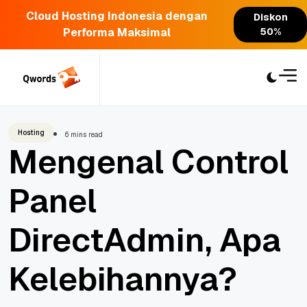
Cloud Hosting Indonesia dengan
Diskon
Performa Maksimal
50%
Skip
to
content
Hosting
6 mins read
Mengenal Control
Panel
DirectAdmin, Apa
Kelebihannya?