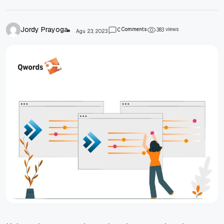
Jordy Prayoga
Comments
views
0
3
8
3
Agu 23, 2023