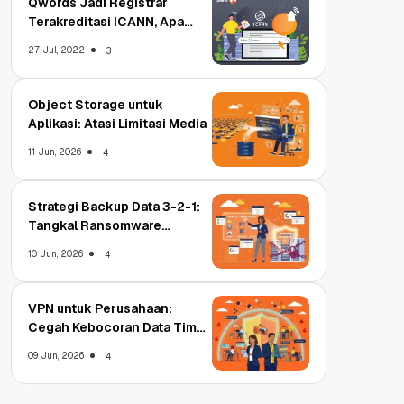
Qwords Jadi Registrar
Terakreditasi ICANN, Apa
Untungnya?
27 Jul, 2022
3
Object Storage untuk
Aplikasi: Atasi Limitasi Media
11 Jun, 2026
4
Strategi Backup Data 3-2-1:
Tangkal Ransomware
Enterprise
10 Jun, 2026
4
VPN untuk Perusahaan:
Cegah Kebocoran Data Tim
WFA!
09 Jun, 2026
4