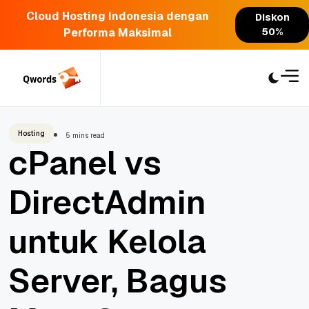
Cloud Hosting Indonesia dengan
Diskon
Performa Maksimal
50%
Skip
to
content
Hosting
5 mins read
cPanel vs
DirectAdmin
untuk Kelola
Server, Bagus