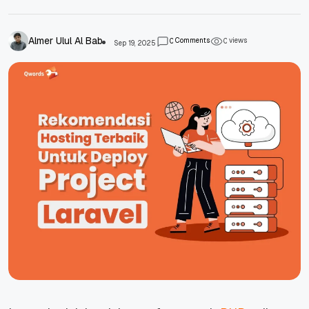
Almer Ulul Al Bab
Comments
views
0
0
Sep 19, 2025