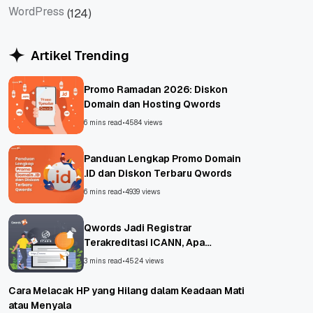
WordPress
(124)
WordPress
Artikel Trending
Promo Ramadan 2026: Diskon
Domain dan Hosting Qwords
6 mins read
•
4584 views
Panduan Lengkap Promo Domain
.ID dan Diskon Terbaru Qwords
6 mins read
•
4939 views
Qwords Jadi Registrar
Terakreditasi ICANN, Apa
Untungnya?
3 mins read
•
4524 views
Cara Melacak HP yang Hilang dalam Keadaan Mati
atau Menyala