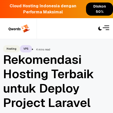
Cloud Hosting Indonesia dengan
Diskon
Performa Maksimal
50%
Skip
to
content
Hosting
VPS
4 mins read
Rekomendasi
Hosting Terbaik
untuk Deploy
Project Laravel