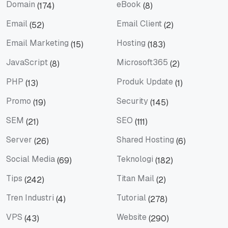
Domain
eBook
(174)
(8)
Domain
eBook
Email
Email Client
(52)
(2)
Email
Email Client
Email Marketing
Hosting
(15)
(183)
Email Marketing
Hosting
JavaScript
Microsoft365
(8)
(2)
JavaScript
Microsoft365
PHP
Produk Update
(13)
(1)
PHP
Produk Update
Promo
Security
(19)
(145)
Promo
Security
SEM
SEO
(21)
(111)
SEM
SEO
Server
Shared Hosting
(26)
(6)
Server
Shared Hosting
Social Media
Teknologi
(69)
(182)
Social Media
Teknologi
Tips
Titan Mail
(242)
(2)
Tips
Titan Mail
Tren Industri
Tutorial
(4)
(278)
Tren Industri
Tutorial
VPS
Website
(43)
(290)
VPS
Website