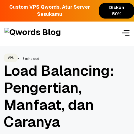
Custom VPS Qwords, Atur Server
Diskon
Sesukamu
50%
Skip
to
content
VPS
8 mins read
Load Balancing:
Pengertian,
Manfaat, dan
Caranya