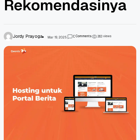
Rekomendasinya
Jordy Prayoga
Comments
views
0
3
6
3
Mar 19, 2025