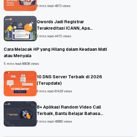
6 mins read
•
4873 views
Qwords Jadi Registrar
Terakreditasi ICANN, Apa
Untungnya?
3 mins read
•
4470 views
Cara Melacak HP yang Hilang dalam Keadaan Mati
atau Menyala
5 mins read
•
66638 views
10 DNS Server Terbaik di 2026
(Terupdate)
8 mins read
•
61428 views
8+ Aplikasi Random Video Call
Terbaik, Bantu Belajar Bahasa
Asing!
6 mins read
•
48980 views