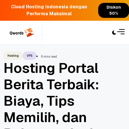
Cloud Hosting Indonesia dengan
Diskon
Performa Maksimal
50%
Skip
to
content
Hosting
VPS
6 mins read
Hosting Portal
Berita Terbaik:
Biaya, Tips
Memilih, dan