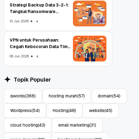
Strategi Backup Data 3-2-1:
Tangkal Ransomware
Enterprise
10 Jun, 2026
4
VPN untuk Perusahaan:
Cegah Kebocoran Data Tim
WFA!
09 Jun, 2026
4
Topik Populer
qwords
(366)
hosting murah
(57)
domain
(54)
Wordpress
(54)
Hosting
(48)
website
(45)
cloud hosting
(43)
email marketing
(31)