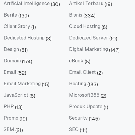
Artificial Intelligence
Artikel Terbaru
(30)
(19)
Artificial Intelligence
Artikel Terbaru
Berita
Bisnis
(139)
(334)
Berita
Bisnis
Client Story
Cloud Hosting
(1)
(8)
Client Story
Cloud Hosting
Dedicated Hosting
Dedicated Server
(3)
(10)
Dedicated Hosting
Dedicated Server
Design
Digital Marketing
(51)
(147)
Design
Digital Marketing
Domain
eBook
(174)
(8)
Domain
eBook
Email
Email Client
(52)
(2)
Email
Email Client
Email Marketing
Hosting
(15)
(183)
Email Marketing
Hosting
JavaScript
Microsoft365
(8)
(2)
JavaScript
Microsoft365
PHP
Produk Update
(13)
(1)
PHP
Produk Update
Promo
Security
(19)
(145)
Promo
Security
SEM
SEO
(21)
(111)
SEM
SEO