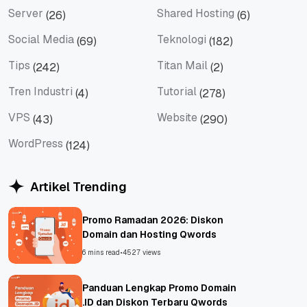
Server
Shared Hosting
(26)
(6)
Server
Shared Hosting
Social Media
Teknologi
(69)
(182)
Social Media
Teknologi
Tips
Titan Mail
(242)
(2)
Tips
Titan Mail
Tren Industri
Tutorial
(4)
(278)
Tren Industri
Tutorial
VPS
Website
(43)
(290)
VPS
Website
WordPress
(124)
WordPress
Artikel Trending
Promo Ramadan 2026: Diskon
Domain dan Hosting Qwords
6 mins read
•
4527 views
Panduan Lengkap Promo Domain
.ID dan Diskon Terbaru Qwords