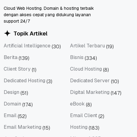
Cloud Web Hosting. Domain & hosting terbaik
dengan akses cepat yang didukung layanan
support 24/7
Topik Artikel
Artificial Intelligence
Artikel Terbaru
(30)
(19)
Artificial Intelligence
Artikel Terbaru
Berita
Bisnis
(139)
(334)
Berita
Bisnis
Client Story
Cloud Hosting
(1)
(8)
Client Story
Cloud Hosting
Dedicated Hosting
Dedicated Server
(3)
(10)
Dedicated Hosting
Dedicated Server
Design
Digital Marketing
(51)
(147)
Design
Digital Marketing
Domain
eBook
(174)
(8)
Domain
eBook
Email
Email Client
(52)
(2)
Email
Email Client
Email Marketing
Hosting
(15)
(183)
Email Marketing
Hosting