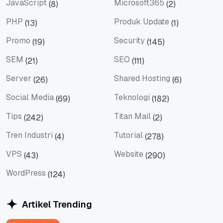
JavaScript
Microsoft365
(8)
(2)
JavaScript
Microsoft365
PHP
Produk Update
(13)
(1)
PHP
Produk Update
Promo
Security
(19)
(145)
Promo
Security
SEM
SEO
(21)
(111)
SEM
SEO
Server
Shared Hosting
(26)
(6)
Server
Shared Hosting
Social Media
Teknologi
(69)
(182)
Social Media
Teknologi
Tips
Titan Mail
(242)
(2)
Tips
Titan Mail
Tren Industri
Tutorial
(4)
(278)
Tren Industri
Tutorial
VPS
Website
(43)
(290)
VPS
Website
WordPress
(124)
WordPress
Artikel Trending