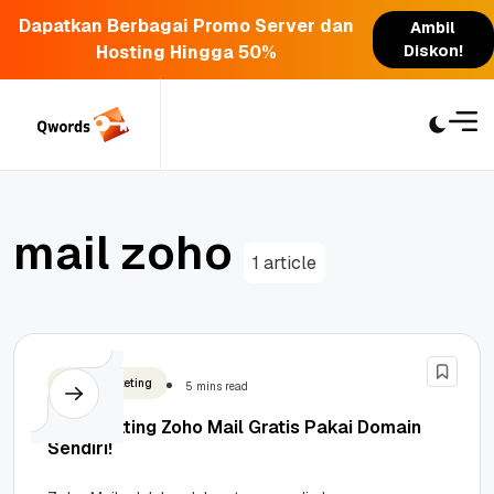
Dapatkan Berbagai Promo Server dan
Ambil
Hosting Hingga 50%
Diskon!
Skip
to
content
m
a
i
l
z
o
h
o
1 article
Email Marketing
5 mins read
Cara Setting Zoho Mail Gratis Pakai Domain
Sendiri!