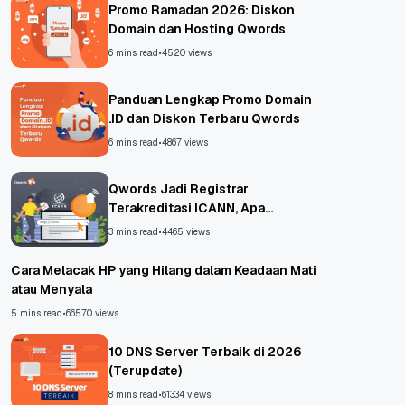
Promo Ramadan 2026: Diskon
Domain dan Hosting Qwords
6 mins read
•
4520 views
Panduan Lengkap Promo Domain
.ID dan Diskon Terbaru Qwords
6 mins read
•
4867 views
Qwords Jadi Registrar
Terakreditasi ICANN, Apa
Untungnya?
3 mins read
•
4465 views
Cara Melacak HP yang Hilang dalam Keadaan Mati
atau Menyala
5 mins read
•
66570 views
10 DNS Server Terbaik di 2026
(Terupdate)
8 mins read
•
61334 views