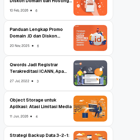
Diskon Domain dan Hosting
Qwords
10 Feb, 2026
6
Panduan Lengkap Promo
Domain .ID dan Diskon
Terbaru
20 Nov, 2025
6
Qwords Jadi Registrar
Terakreditasi ICANN, Apa
Untungnya?
27 Jul, 2022
3
Object Storage untuk
Aplikasi: Atasi Limitasi Media
11 Jun, 2026
4
Strategi Backup Data 3-2-1: