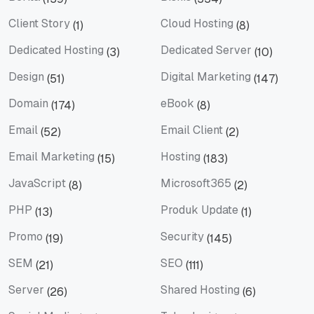
Berita
Bisnis
Client Story
Cloud Hosting
(1)
(8)
Client Story
Cloud Hosting
Dedicated Hosting
Dedicated Server
(3)
(10)
Dedicated Hosting
Dedicated Server
Design
Digital Marketing
(51)
(147)
Design
Digital Marketing
Domain
eBook
(174)
(8)
Domain
eBook
Email
Email Client
(52)
(2)
Email
Email Client
Email Marketing
Hosting
(15)
(183)
Email Marketing
Hosting
JavaScript
Microsoft365
(8)
(2)
JavaScript
Microsoft365
PHP
Produk Update
(13)
(1)
PHP
Produk Update
Promo
Security
(19)
(145)
Promo
Security
SEM
SEO
(21)
(111)
SEM
SEO
Server
Shared Hosting
(26)
(6)
Server
Shared Hosting