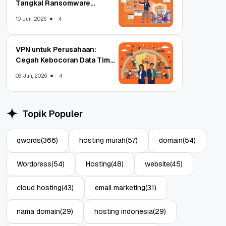
Tangkal Ransomware
Enterprise
10 Jun, 2026
4
VPN untuk Perusahaan:
Cegah Kebocoran Data Tim
WFA!
09 Jun, 2026
4
Topik Populer
qwords
(366)
hosting murah
(57)
domain
(54)
Wordpress
(54)
Hosting
(48)
website
(45)
cloud hosting
(43)
email marketing
(31)
nama domain
(29)
hosting indonesia
(29)