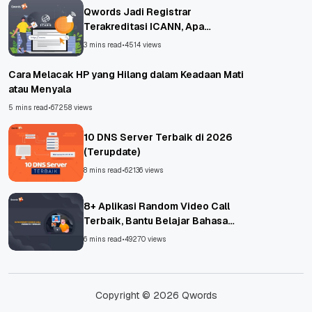
Qwords Jadi Registrar
Terakreditasi ICANN, Apa
Untungnya?
3 mins read
•
4514 views
Cara Melacak HP yang Hilang dalam Keadaan Mati
atau Menyala
5 mins read
•
67258 views
10 DNS Server Terbaik di 2026
(Terupdate)
8 mins read
•
62136 views
8+ Aplikasi Random Video Call
Terbaik, Bantu Belajar Bahasa
Asing!
6 mins read
•
49270 views
Copyright © 2026 Qwords