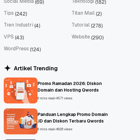
Social Media
Teknologi
(69)
(182)
Social Media
Teknologi
Tips
Titan Mail
(242)
(2)
Tips
Titan Mail
Tren Industri
Tutorial
(4)
(278)
Tren Industri
Tutorial
VPS
Website
(43)
(290)
VPS
Website
WordPress
(124)
WordPress
Artikel Trending
Promo Ramadan 2026: Diskon
Domain dan Hosting Qwords
6 mins read
•
4571 views
Panduan Lengkap Promo Domain
.ID dan Diskon Terbaru Qwords
6 mins read
•
4928 views