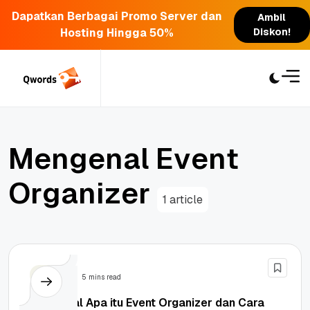
Dapatkan Berbagai Promo Server dan
Ambil
Hosting Hingga 50%
Diskon!
Skip
to
content
M
e
n
g
e
n
a
l
E
v
e
n
t
O
r
g
a
n
i
z
e
r
1 article
Bisnis
5 mins read
Mengenal Apa itu Event Organizer dan Cara