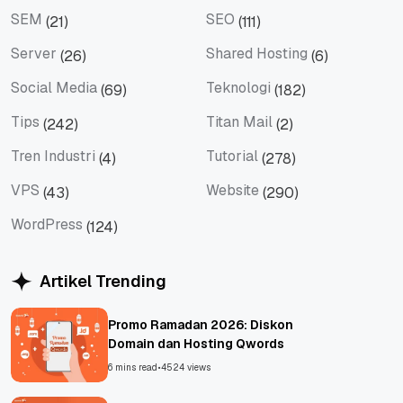
SEM
SEO
(21)
(111)
SEM
SEO
Server
Shared Hosting
(26)
(6)
Server
Shared Hosting
Social Media
Teknologi
(69)
(182)
Social Media
Teknologi
Tips
Titan Mail
(242)
(2)
Tips
Titan Mail
Tren Industri
Tutorial
(4)
(278)
Tren Industri
Tutorial
VPS
Website
(43)
(290)
VPS
Website
WordPress
(124)
WordPress
Artikel Trending
Promo Ramadan 2026: Diskon
Domain dan Hosting Qwords
6 mins read
•
4524 views