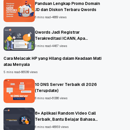
Panduan Lengkap Promo Domain
.ID dan Diskon Terbaru Qwords
6 mins read
•
4869 views
Qwords Jadi Registrar
Terakreditasi ICANN, Apa
Untungnya?
3 mins read
•
4467 views
Cara Melacak HP yang Hilang dalam Keadaan Mati
atau Menyala
5 mins read
•
66599 views
10 DNS Server Terbaik di 2026
(Terupdate)
8 mins read
•
61386 views
8+ Aplikasi Random Video Call
Terbaik, Bantu Belajar Bahasa
Asing!
6 mins read
•
48959 views