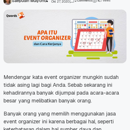
Saepudin Mulyono
Comments
views
2
4
0
1
Okt 27, 2020
Mendengar kata
event organizer
mungkin sudah
tidak asing lagi bagi Anda. Sebab sekarang ini
kehadirannya banyak dijumpai pada acara-acara
besar yang melibatkan banyak orang.
Banyak orang yang memilih menggunakan jasa
event organizer ini karena berbagai hal, seperti
keterbatasan dalam hal sumber daya dan