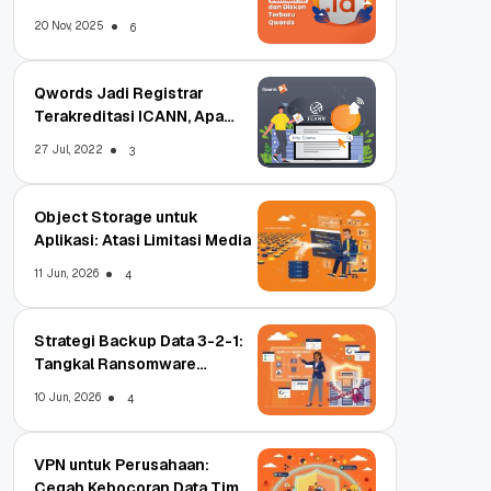
Terbaru
20 Nov, 2025
6
Qwords Jadi Registrar
Terakreditasi ICANN, Apa
Untungnya?
27 Jul, 2022
3
Object Storage untuk
Aplikasi: Atasi Limitasi Media
11 Jun, 2026
4
Strategi Backup Data 3-2-1:
Tangkal Ransomware
Enterprise
10 Jun, 2026
4
VPN untuk Perusahaan:
Cegah Kebocoran Data Tim