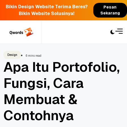
Bikin Design Website Terima Beres?
Pesan
Bikin Website Solusinya!
Sekarang
Skip
to
content
Design
6 mins read
Apa Itu Portofolio,
Fungsi, Cara
Membuat &
Contohnya