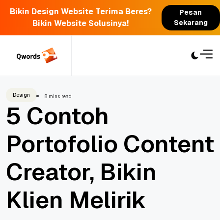
Bikin Design Website Terima Beres?
Pesan
Bikin Website Solusinya!
Sekarang
Skip
to
content
Design
8 mins read
5 Contoh
Portofolio Content
Creator, Bikin
Klien Melirik