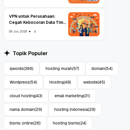
VPN untuk Perusahaan:
Cegah Kebocoran Data Tim
WFA!
09 Jun, 2026
4
Topik Populer
qwords
(366)
hosting murah
(57)
domain
(54)
Wordpress
(54)
Hosting
(48)
website
(45)
cloud hosting
(43)
email marketing
(31)
nama domain
(29)
hosting indonesia
(29)
bisnis online
(26)
hosting bisnis
(24)