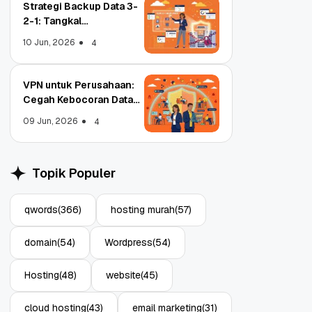
Strategi Backup Data 3-
2-1: Tangkal
Ransomware Enterprise
10 Jun, 2026
4
VPN untuk Perusahaan:
Cegah Kebocoran Data
Object Storage untuk
Strategi Bac
Tim WFA!
Aplikasi: Atasi Limitasi
1: Tangkal R
09 Jun, 2026
4
Media
Enterprise
11 Jun, 2026
10 Jun, 2026
4
Topik Populer
qwords
(366)
hosting murah
(57)
domain
(54)
Wordpress
(54)
Hosting
(48)
website
(45)
cloud hosting
(43)
email marketing
(31)