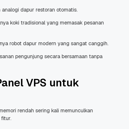
analogi dapur restoran otomatis.
knya koki tradisional yang memasak pesanan
 Promo
Qwords Jadi Registrar
knya robot dapur modern yang sangat canggih.
skon
Terakreditasi ICANN, Apa
Untungnya?
esanan pengunjung secara bersamaan tanpa
27 Jul, 2022
3
Panel VPS untuk
memori rendah sering kali memunculkan
itur.