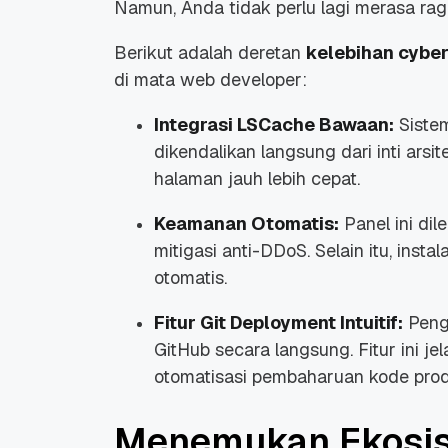
Namun, Anda tidak perlu lagi merasa ra
Berikut adalah deretan
kelebihan cybe
di mata
web developer
:
Integrasi LSCache Bawaan:
Siste
dikendalikan langsung dari inti arsi
halaman jauh lebih cepat.
Keamanan Otomatis:
Panel ini dil
mitigasi anti-DDoS. Selain itu, instal
otomatis.
Fitur Git Deployment Intuitif:
Peng
GitHub secara langsung. Fitur ini
otomatisasi pembaharuan kode prod
Menemukan Ekosis