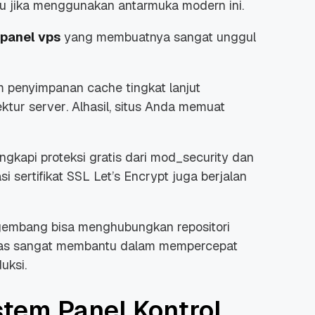
gu jika menggunakan antarmuka modern ini.
rpanel vps
yang membuatnya sangat unggul
m penyimpanan
cache
tingkat lanjut
tektur
server
. Alhasil, situs Anda memuat
engkapi proteksi gratis dari mod_security dan
asi sertifikat SSL Let’s Encrypt juga berjalan
embang bisa menghubungkan repositori
 jelas sangat membantu dalam mempercepat
uksi.
tem Panel Kontrol