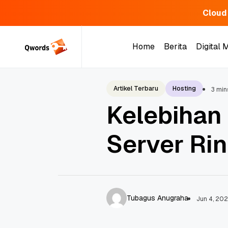
Cloud
Skip
to
Home
Berita
Digital 
content
Home
Berita
Digital 
Artikel Terbaru
Hosting
3 min
Kelebihan
Server Ri
Tubagus Anugraha
Jun 4, 20