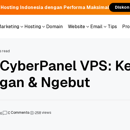
 Hosting Indonesia dengan Performa Maksimal
Diskon
Marketing
Hosting
Domain
Website
Email
Tips
Pr
Marketing
Hosting
Domain
Website
Email
Tips
Pr
s read
 CyberPanel VPS: Ke
ngan & Ngebut
Comments
views
0
2
5
8
26