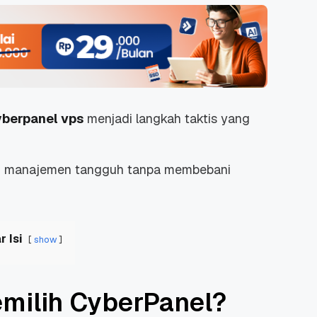
yberpanel vps
menjadi langkah taktis yang
usi manajemen tangguh tanpa membebani
r Isi
show
milih CyberPanel?