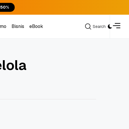
 50%
omo
Bisnis
eBook
Search
Search
omo
Bisnis
eBook
lola