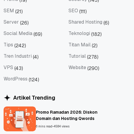
(19)
(145)
Promo
Security
SEM
SEO
(21)
(111)
SEM
SEO
Server
Shared Hosting
(26)
(6)
Server
Shared Hosting
Social Media
Teknologi
(69)
(182)
Social Media
Teknologi
Tips
Titan Mail
(242)
(2)
Tips
Titan Mail
Tren Industri
Tutorial
(4)
(278)
Tren Industri
Tutorial
VPS
Website
(43)
(290)
VPS
Website
WordPress
(124)
WordPress
Artikel Trending
Promo Ramadan 2026: Diskon
Domain dan Hosting Qwords
6 mins read
•
4584 views