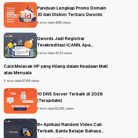
Panduan Lengkap Promo Domain
.ID dan Diskon Terbaru Qwords
6 mins read
•
4939 views
Qwords Jadi Registrar
Terakreditasi ICANN, Apa
Untungnya?
3 mins read
•
4524 views
Cara Melacak HP yang Hilang dalam Keadaan Mati
atau Menyala
5 mins read
•
67418 views
10 DNS Server Terbaik di 2026
(Terupdate)
8 mins read
•
62265 views
8+ Aplikasi Random Video Call
Terbaik, Bantu Belajar Bahasa
Asing!