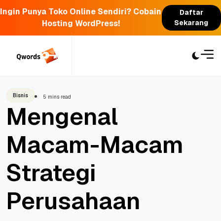
Ingin Punya Toko Online Sendiri? Cobain
Daftar
Hosting WordPress!
Sekarang
Skip
to
content
Bisnis
5 mins read
Mengenal
Macam-Macam
Strategi
Perusahaan