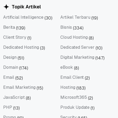
Topik Artikel
Artificial Intelligence
Artikel Terbaru
(30)
(19)
Artificial Intelligence
Artikel Terbaru
Berita
Bisnis
(139)
(334)
Berita
Bisnis
Client Story
Cloud Hosting
(1)
(8)
Client Story
Cloud Hosting
Dedicated Hosting
Dedicated Server
(3)
(10)
Dedicated Hosting
Dedicated Server
Design
Digital Marketing
(51)
(147)
Design
Digital Marketing
Domain
eBook
(174)
(8)
Domain
eBook
Email
Email Client
(52)
(2)
Email
Email Client
Email Marketing
Hosting
(15)
(183)
Email Marketing
Hosting
JavaScript
Microsoft365
(8)
(2)
JavaScript
Microsoft365
PHP
Produk Update
(13)
(1)
PHP
Produk Update
Promo
Security