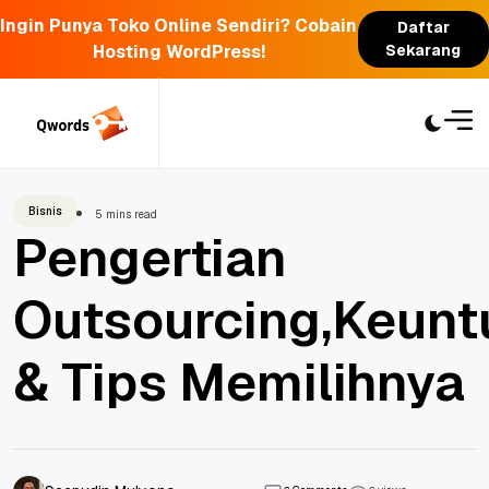
Ingin Punya Toko Online Sendiri? Cobain
Daftar
Hosting WordPress!
Sekarang
Skip
to
content
Bisnis
5 mins read
Pengertian
Outsourcing,Keun
& Tips Memilihnya