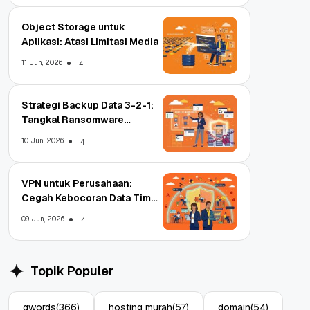
Object Storage untuk
Aplikasi: Atasi Limitasi Media
11 Jun, 2026
4
Strategi Backup Data 3-2-1:
Tangkal Ransomware
Enterprise
10 Jun, 2026
4
VPN untuk Perusahaan:
Cegah Kebocoran Data Tim
WFA!
09 Jun, 2026
4
Topik Populer
qwords
(366)
hosting murah
(57)
domain
(54)