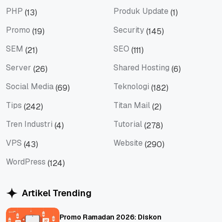
JavaScript
Microsoft365
PHP
Produk Update
(13)
(1)
PHP
Produk Update
Promo
Security
(19)
(145)
Promo
Security
SEM
SEO
(21)
(111)
SEM
SEO
Server
Shared Hosting
(26)
(6)
Server
Shared Hosting
Social Media
Teknologi
(69)
(182)
Social Media
Teknologi
Tips
Titan Mail
(242)
(2)
Tips
Titan Mail
Tren Industri
Tutorial
(4)
(278)
Tren Industri
Tutorial
VPS
Website
(43)
(290)
VPS
Website
WordPress
(124)
WordPress
Artikel Trending
Promo Ramadan 2026: Diskon