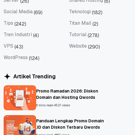
Server
Shared Hosting
(26)
(6)
Server
Shared Hosting
Social Media
Teknologi
(69)
(182)
Social Media
Teknologi
Tips
Titan Mail
(242)
(2)
Tips
Titan Mail
Tren Industri
Tutorial
(4)
(278)
Tren Industri
Tutorial
VPS
Website
(43)
(290)
VPS
Website
WordPress
(124)
WordPress
Artikel Trending
Promo Ramadan 2026: Diskon
Domain dan Hosting Qwords
6 mins read
•
4521 views
Panduan Lengkap Promo Domain
.ID dan Diskon Terbaru Qwords