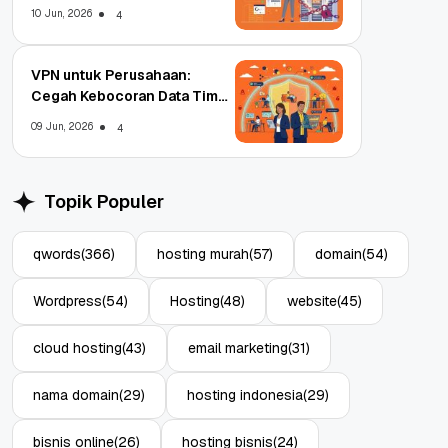
Enterprise
10 Jun, 2026
4
VPN untuk Perusahaan:
Cegah Kebocoran Data Tim
WFA!
09 Jun, 2026
4
Topik Populer
qwords
(366)
hosting murah
(57)
domain
(54)
Wordpress
(54)
Hosting
(48)
website
(45)
cloud hosting
(43)
email marketing
(31)
nama domain
(29)
hosting indonesia
(29)
bisnis online
(26)
hosting bisnis
(24)