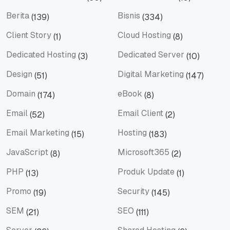
Artificial Intelligence
Artikel Terbaru
Berita
Bisnis
(139)
(334)
Berita
Bisnis
Client Story
Cloud Hosting
(1)
(8)
Client Story
Cloud Hosting
Dedicated Hosting
Dedicated Server
(3)
(10)
Dedicated Hosting
Dedicated Server
Design
Digital Marketing
(51)
(147)
Design
Digital Marketing
Domain
eBook
(174)
(8)
Domain
eBook
Email
Email Client
(52)
(2)
Email
Email Client
Email Marketing
Hosting
(15)
(183)
Email Marketing
Hosting
JavaScript
Microsoft365
(8)
(2)
JavaScript
Microsoft365
PHP
Produk Update
(13)
(1)
PHP
Produk Update
Promo
Security
(19)
(145)
Promo
Security
SEM
SEO
(21)
(111)
SEM
SEO