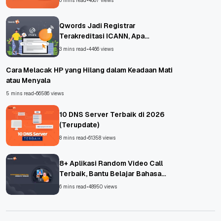
6 mins read
•
4867 views
Qwords Jadi Registrar
Terakreditasi ICANN, Apa
Untungnya?
3 mins read
•
4466 views
Cara Melacak HP yang Hilang dalam Keadaan Mati
atau Menyala
5 mins read
•
66586 views
10 DNS Server Terbaik di 2026
(Terupdate)
8 mins read
•
61358 views
8+ Aplikasi Random Video Call
Terbaik, Bantu Belajar Bahasa
Asing!
6 mins read
•
48950 views