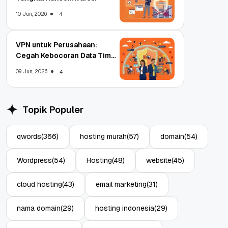
Enterprise
10 Jun, 2026
4
VPN untuk Perusahaan:
Cegah Kebocoran Data Tim
WFA!
09 Jun, 2026
4
Topik Populer
qwords
(366)
hosting murah
(57)
domain
(54)
Wordpress
(54)
Hosting
(48)
website
(45)
cloud hosting
(43)
email marketing
(31)
nama domain
(29)
hosting indonesia
(29)