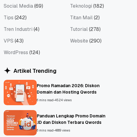
Social Media
(69)
Teknologi
(182)
Tips
(242)
Titan Mail
(2)
Tren Industri
(4)
Tutorial
(278)
VPS
(43)
Website
(290)
WordPress
(124)
Artikel Trending
Promo Ramadan 2026: Diskon
Domain dan Hosting Qwords
6 mins read
•
4524 views
Panduan Lengkap Promo Domain
.ID dan Diskon Terbaru Qwords
6 mins read
•
4869 views