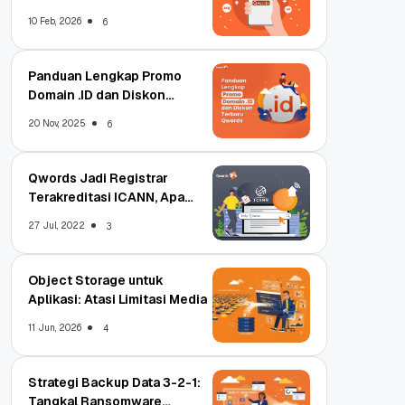
Qwords
10 Feb, 2026
6
Panduan Lengkap Promo
Domain .ID dan Diskon
Terbaru
20 Nov, 2025
6
Qwords Jadi Registrar
Terakreditasi ICANN, Apa
Untungnya?
27 Jul, 2022
3
Object Storage untuk
Aplikasi: Atasi Limitasi Media
11 Jun, 2026
4
Strategi Backup Data 3-2-1:
Tangkal Ransomware