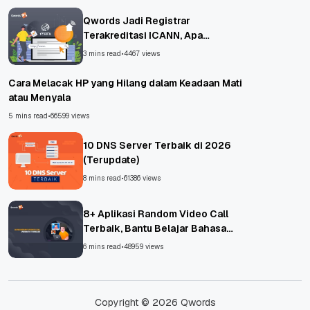
Qwords Jadi Registrar
Terakreditasi ICANN, Apa
Untungnya?
3 mins read
•
4467 views
Cara Melacak HP yang Hilang dalam Keadaan Mati
atau Menyala
5 mins read
•
66599 views
10 DNS Server Terbaik di 2026
(Terupdate)
8 mins read
•
61386 views
8+ Aplikasi Random Video Call
Terbaik, Bantu Belajar Bahasa
Asing!
6 mins read
•
48959 views
Copyright © 2026 Qwords