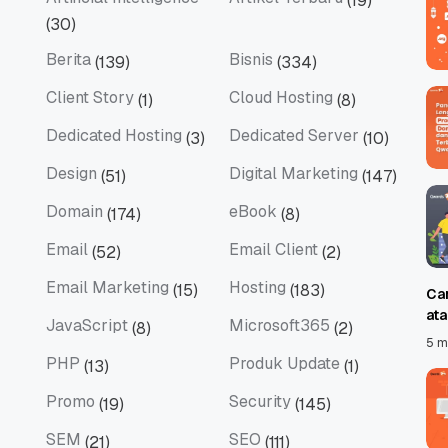
(19)
Artificial Intelligence
Artikel Terbaru
(30)
Berita
Bisnis
(139)
(334)
Berita
Bisnis
Client Story
Cloud Hosting
(1)
(8)
Client Story
Cloud Hosting
Dedicated Hosting
Dedicated Server
(3)
(10)
Dedicated Hosting
Dedicated Server
Design
Digital Marketing
(51)
(147)
Design
Digital Marketing
Domain
eBook
(174)
(8)
Domain
eBook
Email
Email Client
(52)
(2)
Email
Email Client
Email Marketing
Hosting
(15)
(183)
Ca
Email Marketing
Hosting
at
JavaScript
Microsoft365
(8)
(2)
JavaScript
Microsoft365
5 m
PHP
Produk Update
(13)
(1)
PHP
Produk Update
Promo
Security
(19)
(145)
Promo
Security
SEM
SEO
(21)
(111)