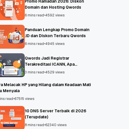
Promo Ramadan 2026: Diskon
Domain dan Hosting Qwords
6 mins read
•
4592 views
Panduan Lengkap Promo Domain
.ID dan Diskon Terbaru Qwords
6 mins read
•
4945 views
Qwords Jadi Registrar
Terakreditasi ICANN, Apa
Untungnya?
3 mins read
•
4529 views
ra Melacak HP yang Hilang dalam Keadaan Mati
au Menyala
ins read
•
67515 views
10 DNS Server Terbaik di 2026
(Terupdate)
8 mins read
•
62340 views