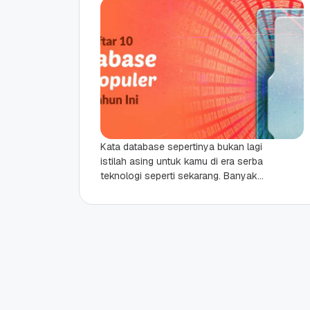
Kata database sepertinya bukan lagi
istilah asing untuk kamu di era serba
teknologi seperti sekarang. Banyak
orang sudah tahu apa fungsi
database, walaupun belum tentu...