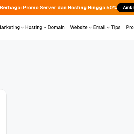
Berbagai Promo Server dan Hosting Hingga 50%
Ambi
Marketing
Hosting
Domain
Website
Email
Tips
Pr
Marketing
Hosting
Domain
Website
Email
Tips
Pr