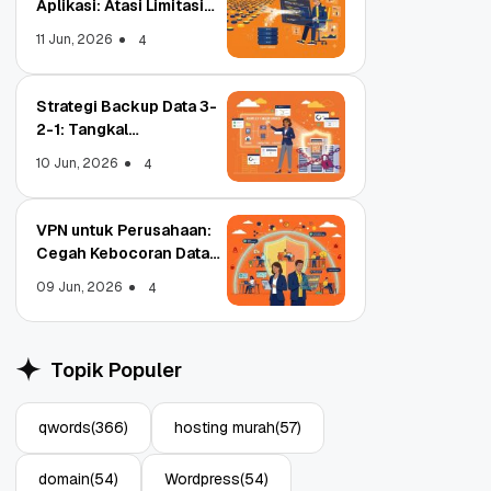
Aplikasi: Atasi Limitasi
Media
11 Jun, 2026
4
Strategi Backup Data 3-
2-1: Tangkal
Ransomware Enterprise
10 Jun, 2026
4
VPN untuk Perusahaan:
Cegah Kebocoran Data
Tim WFA!
09 Jun, 2026
4
Object Storage untuk
S
Aplikasi: Atasi Limitasi
1
Topik Populer
Media
E
11 Jun, 2026
10
4
qwords
(366)
hosting murah
(57)
domain
(54)
Wordpress
(54)