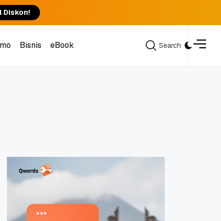
l Diskon!
omo
Bisnis
eBook
Search
Search
omo
Bisnis
eBook