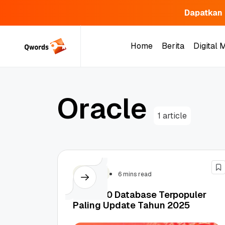
Dapatkan 
Skip
to
Home
Berita
Digital 
content
Home
Berita
Digital 
O
r
a
c
l
e
1 article
Hosting
6 mins read
Daftar 10 Database Terpopuler
Paling Update Tahun 2025