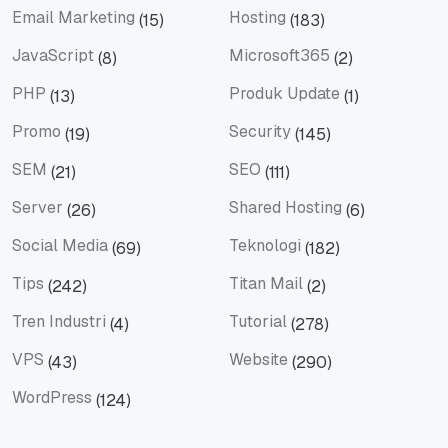
Email Marketing
Hosting
(15)
(183)
Email Marketing
Hosting
JavaScript
Microsoft365
(8)
(2)
JavaScript
Microsoft365
PHP
Produk Update
(13)
(1)
PHP
Produk Update
Promo
Security
(19)
(145)
Promo
Security
SEM
SEO
(21)
(111)
SEM
SEO
Server
Shared Hosting
(26)
(6)
Server
Shared Hosting
Social Media
Teknologi
(69)
(182)
Social Media
Teknologi
Tips
Titan Mail
(242)
(2)
Tips
Titan Mail
Tren Industri
Tutorial
(4)
(278)
Tren Industri
Tutorial
VPS
Website
(43)
(290)
VPS
Website
WordPress
(124)
WordPress