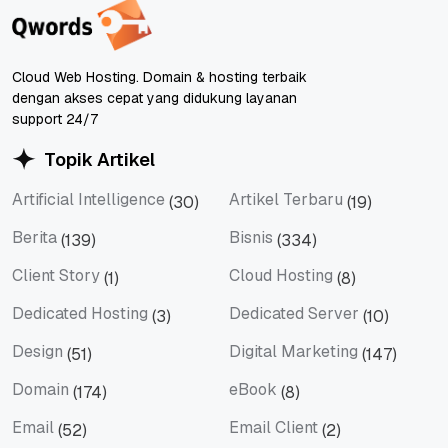
Cloud Web Hosting. Domain & hosting terbaik
dengan akses cepat yang didukung layanan
support 24/7
Topik Artikel
Artificial Intelligence
Artikel Terbaru
(30)
(19)
Artificial Intelligence
Artikel Terbaru
Berita
Bisnis
(139)
(334)
Berita
Bisnis
Client Story
Cloud Hosting
(1)
(8)
Client Story
Cloud Hosting
Dedicated Hosting
Dedicated Server
(3)
(10)
Dedicated Hosting
Dedicated Server
Design
Digital Marketing
(51)
(147)
Design
Digital Marketing
Domain
eBook
(174)
(8)
Domain
eBook
Email
Email Client
(52)
(2)
Email
Email Client