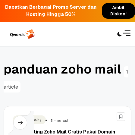
Dapatkan Berbagai Promo Server dan
Ambil
Hosting Hingga 50%
Diskon!
Skip
to
content
p
a
n
d
u
a
n
z
o
h
o
m
a
i
l
1
article
Email Marketing
5 mins read
Cara Setting Zoho Mail Gratis Pakai Domain