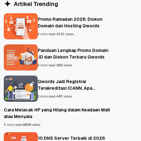
Artikel Trending
Promo Ramadan 2026: Diskon
Domain dan Hosting Qwords
6 mins read
•
4542 views
Panduan Lengkap Promo Domain
.ID dan Diskon Terbaru Qwords
6 mins read
•
4893 views
Qwords Jadi Registrar
Terakreditasi ICANN, Apa
Untungnya?
3 mins read
•
4491 views
Cara Melacak HP yang Hilang dalam Keadaan Mati
atau Menyala
5 mins read
•
66848 views
10 DNS Server Terbaik di 2026