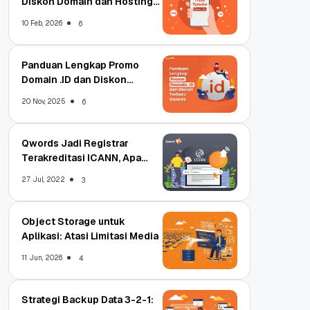
Diskon Domain dan Hosting
Qwords
10 Feb, 2026
6
Panduan Lengkap Promo
Domain .ID dan Diskon
Terbaru
20 Nov, 2025
6
Qwords Jadi Registrar
Terakreditasi ICANN, Apa
Untungnya?
27 Jul, 2022
3
Object Storage untuk
Aplikasi: Atasi Limitasi Media
11 Jun, 2026
4
Strategi Backup Data 3-2-1: