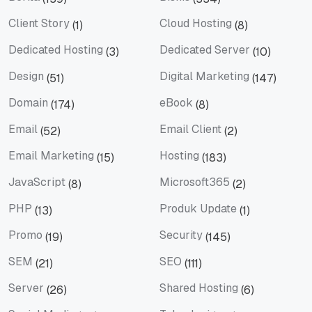
Berita
Bisnis
Client Story
Cloud Hosting
(1)
(8)
Client Story
Cloud Hosting
Dedicated Hosting
Dedicated Server
(3)
(10)
Dedicated Hosting
Dedicated Server
Design
Digital Marketing
(51)
(147)
Design
Digital Marketing
Domain
eBook
(174)
(8)
Domain
eBook
Email
Email Client
(52)
(2)
Email
Email Client
Email Marketing
Hosting
(15)
(183)
Email Marketing
Hosting
JavaScript
Microsoft365
(8)
(2)
JavaScript
Microsoft365
PHP
Produk Update
(13)
(1)
PHP
Produk Update
Promo
Security
(19)
(145)
Promo
Security
SEM
SEO
(21)
(111)
SEM
SEO
Server
Shared Hosting
(26)
(6)
Server
Shared Hosting