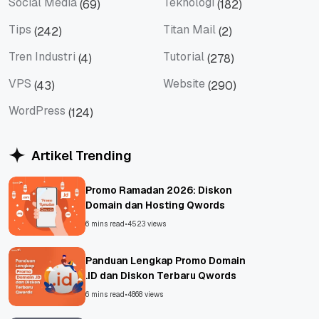
Social Media
Teknologi
(69)
(182)
Social Media
Teknologi
Tips
Titan Mail
(242)
(2)
Tips
Titan Mail
Tren Industri
Tutorial
(4)
(278)
Tren Industri
Tutorial
VPS
Website
(43)
(290)
VPS
Website
WordPress
(124)
WordPress
Artikel Trending
Promo Ramadan 2026: Diskon
Domain dan Hosting Qwords
6 mins read
•
4523 views
Panduan Lengkap Promo Domain
.ID dan Diskon Terbaru Qwords
6 mins read
•
4868 views