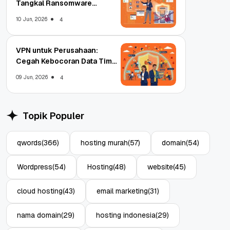
Tangkal Ransomware
Enterprise
10 Jun, 2026
4
VPN untuk Perusahaan:
Cegah Kebocoran Data Tim
WFA!
09 Jun, 2026
4
Topik Populer
qwords
(366)
hosting murah
(57)
domain
(54)
Wordpress
(54)
Hosting
(48)
website
(45)
cloud hosting
(43)
email marketing
(31)
nama domain
(29)
hosting indonesia
(29)