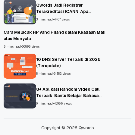
Qwords Jadi Registrar
Terakreditasi ICANN, Apa
Untungnya?
3 mins read
•
4467 views
Cara Melacak HP yang Hilang dalam Keadaan Mati
atau Menyala
5 mins read
•
66595 views
10 DNS Server Terbaik di 2026
(Terupdate)
8 mins read
•
61382 views
8+ Aplikasi Random Video Call
Terbaik, Bantu Belajar Bahasa
Asing!
6 mins read
•
48955 views
Copyright © 2026 Qwords