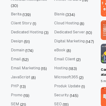
(19)
Artificial Intelligence
Artikel Terbaru
(30)
Berita
Bisnis
(139)
(334)
Berita
Bisnis
Client Story
Cloud Hosting
(1)
(8)
Client Story
Cloud Hosting
Dedicated Hosting
Dedicated Server
(3)
(10)
Dedicated Hosting
Dedicated Server
Design
Digital Marketing
(51)
(147)
Design
Digital Marketing
Domain
eBook
(174)
(8)
Domain
eBook
Email
Email Client
(52)
(2)
Email
Email Client
Email Marketing
Hosting
(15)
(183)
Ca
Email Marketing
Hosting
at
JavaScript
Microsoft365
(8)
(2)
JavaScript
Microsoft365
5 m
PHP
Produk Update
(13)
(1)
PHP
Produk Update
Promo
Security
(19)
(145)
Promo
Security
SEM
SEO
(21)
(111)