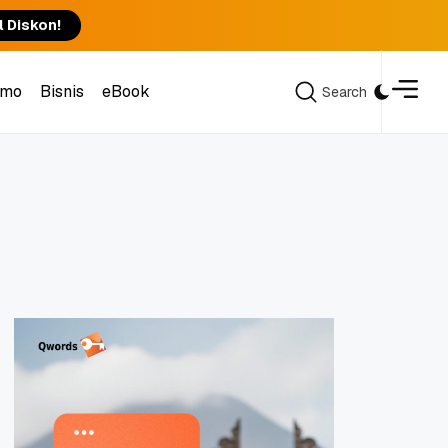
l Diskon!
omo
Bisnis
eBook
Search
Search
omo
Bisnis
eBook