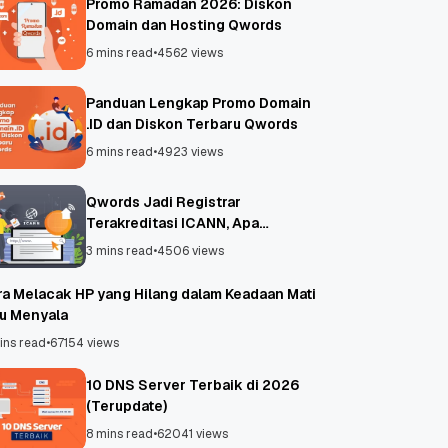
Promo Ramadan 2026: Diskon
Domain dan Hosting Qwords
6 mins read
•
4562 views
Panduan Lengkap Promo Domain
.ID dan Diskon Terbaru Qwords
6 mins read
•
4923 views
Qwords Jadi Registrar
Terakreditasi ICANN, Apa
Untungnya?
3 mins read
•
4506 views
ra Melacak HP yang Hilang dalam Keadaan Mati
au Menyala
ins read
•
67154 views
10 DNS Server Terbaik di 2026
(Terupdate)
8 mins read
•
62041 views