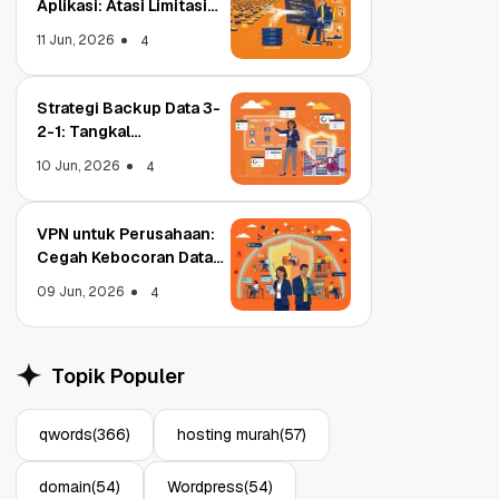
Aplikasi: Atasi Limitasi
Media
11 Jun, 2026
4
Strategi Backup Data 3-
2-1: Tangkal
Ransomware Enterprise
10 Jun, 2026
4
VPN untuk Perusahaan:
Cegah Kebocoran Data
Tim WFA!
09 Jun, 2026
4
Object Storage untuk
S
Aplikasi: Atasi Limitasi
1
Topik Populer
Media
E
11 Jun, 2026
10
4
qwords
(366)
hosting murah
(57)
domain
(54)
Wordpress
(54)