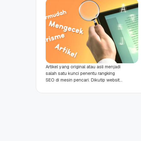
Artikel yang original atau asli menjadi
salah satu kunci penentu rangking
SEO di mesin pencari. Dikutip website
Statista.com tentang “Global market
share of search engine...