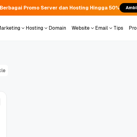
Berbagai Promo Server dan Hosting Hingga 50%
Ambi
Marketing
Hosting
Domain
Website
Email
Tips
Pr
Marketing
Hosting
Domain
Website
Email
Tips
Pr
cle