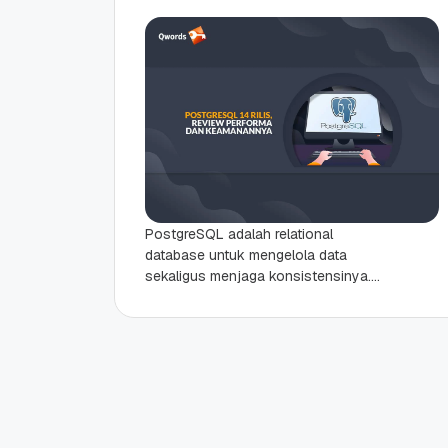
PostgreSQL adalah relational
database untuk mengelola data
sekaligus menjaga konsistensinya.
Nah, postgreSQL ini cukup populer
untuk digunakan sebagai database
berbagai macam aplikasi karena
fiturnya yang...