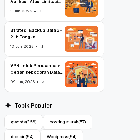
Aplikasi: Atasi Limitasi
Media
11 Jun, 2026
4
Strategi Backup Data 3-
2-1: Tangkal
Ransomware Enterprise
10 Jun, 2026
4
VPN untuk Perusahaan:
Cegah Kebocoran Data
Tim WFA!
09 Jun, 2026
4
Object Storage untuk
Strategi 
Aplikasi: Atasi Limitasi
1: Tangka
Topik Populer
Media
Enterpris
11 Jun, 2026
10 Jun, 202
4
qwords
(366)
hosting murah
(57)
domain
(54)
Wordpress
(54)