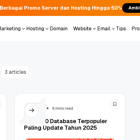
Berbagai Promo Server dan Hosting Hingga 50%
Ambi
Marketing
Hosting
Domain
Website
Email
Tips
Pr
Marketing
Hosting
Domain
Website
Email
Tips
Pr
3 articles
Hosting
6 mins read
Daftar 10 Database Terpopuler
Paling Update Tahun 2025