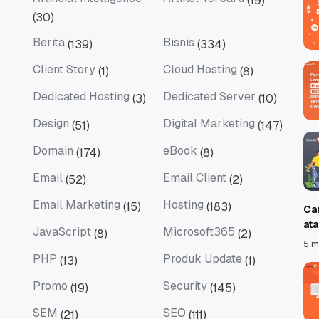
(19)
Artificial Intelligence
Artikel Terbaru
(30)
Berita
Bisnis
(139)
(334)
Berita
Bisnis
Client Story
Cloud Hosting
(1)
(8)
Client Story
Cloud Hosting
Dedicated Hosting
Dedicated Server
(3)
(10)
Dedicated Hosting
Dedicated Server
Design
Digital Marketing
(51)
(147)
Design
Digital Marketing
Domain
eBook
(174)
(8)
Domain
eBook
Email
Email Client
(52)
(2)
Email
Email Client
Email Marketing
Hosting
(15)
(183)
Ca
Email Marketing
Hosting
at
JavaScript
Microsoft365
(8)
(2)
JavaScript
Microsoft365
5 m
PHP
Produk Update
(13)
(1)
PHP
Produk Update
Promo
Security
(19)
(145)
Promo
Security
SEM
SEO
(21)
(111)