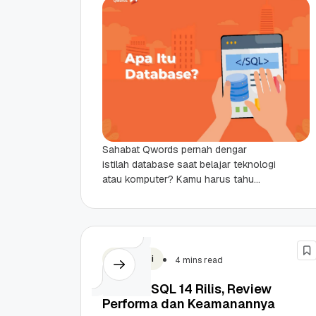
Sahabat Qwords pernah dengar
istilah database saat belajar teknologi
atau komputer? Kamu harus tahu
bahwa database adalah bagian
penting dalam dunia digital karena
semua data...
Teknologi
4 mins read
PostgreSQL 14 Rilis, Review
Performa dan Keamanannya