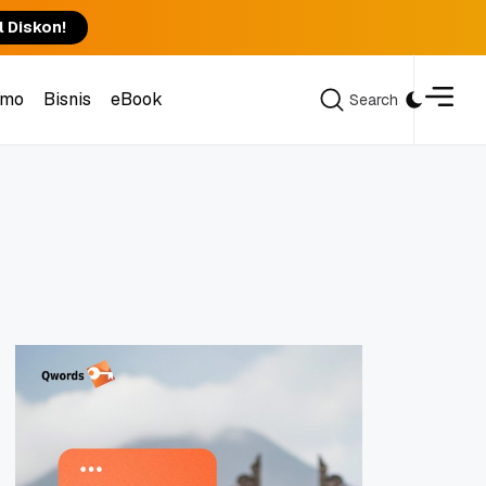
l Diskon!
omo
Bisnis
eBook
Search
Search
omo
Bisnis
eBook