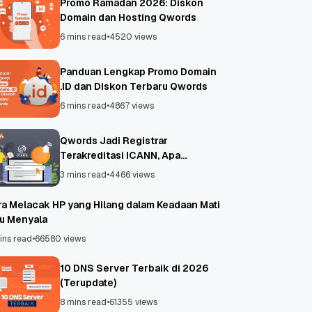
Promo Ramadan 2026: Diskon
Domain dan Hosting Qwords
6 mins read
•
4520 views
Panduan Lengkap Promo Domain
.ID dan Diskon Terbaru Qwords
6 mins read
•
4867 views
Qwords Jadi Registrar
Terakreditasi ICANN, Apa
Untungnya?
3 mins read
•
4466 views
ra Melacak HP yang Hilang dalam Keadaan Mati
au Menyala
ins read
•
66580 views
10 DNS Server Terbaik di 2026
(Terupdate)
8 mins read
•
61355 views