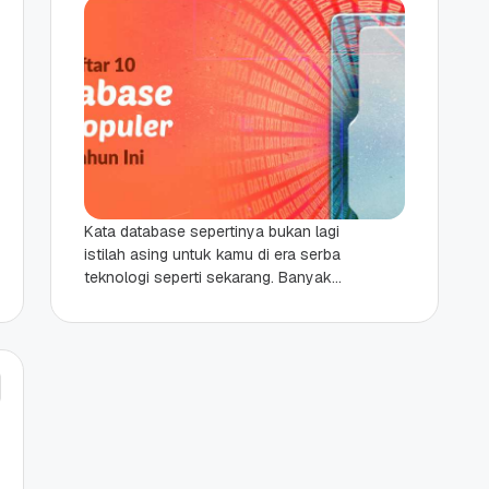
Kata database sepertinya bukan lagi
istilah asing untuk kamu di era serba
teknologi seperti sekarang. Banyak
orang sudah tahu apa fungsi
database, walaupun belum tentu...