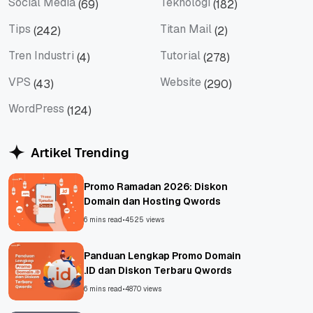
Social Media
Teknologi
(69)
(182)
Social Media
Teknologi
Tips
Titan Mail
(242)
(2)
Tips
Titan Mail
Tren Industri
Tutorial
(4)
(278)
Tren Industri
Tutorial
VPS
Website
(43)
(290)
VPS
Website
WordPress
(124)
WordPress
Artikel Trending
Promo Ramadan 2026: Diskon
Domain dan Hosting Qwords
6 mins read
•
4525 views
Panduan Lengkap Promo Domain
.ID dan Diskon Terbaru Qwords
6 mins read
•
4870 views