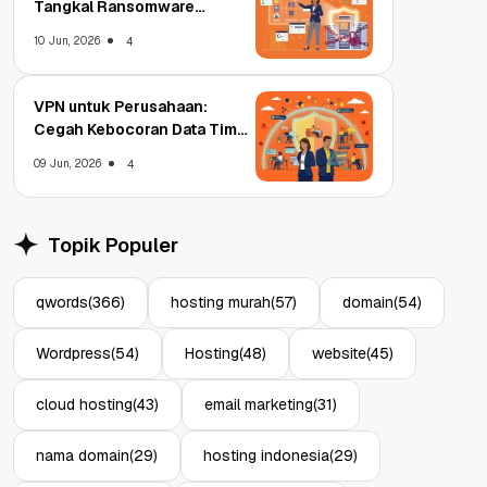
Tangkal Ransomware
Enterprise
10 Jun, 2026
4
VPN untuk Perusahaan:
Cegah Kebocoran Data Tim
WFA!
09 Jun, 2026
4
Topik Populer
qwords
(366)
hosting murah
(57)
domain
(54)
Wordpress
(54)
Hosting
(48)
website
(45)
cloud hosting
(43)
email marketing
(31)
nama domain
(29)
hosting indonesia
(29)