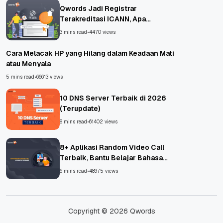
Qwords Jadi Registrar
Terakreditasi ICANN, Apa
Untungnya?
3 mins read
•
4470 views
Cara Melacak HP yang Hilang dalam Keadaan Mati
atau Menyala
5 mins read
•
66613 views
10 DNS Server Terbaik di 2026
(Terupdate)
8 mins read
•
61402 views
8+ Aplikasi Random Video Call
Terbaik, Bantu Belajar Bahasa
Asing!
6 mins read
•
48975 views
Copyright © 2026 Qwords