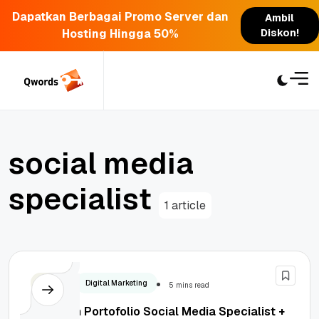
Dapatkan Berbagai Promo Server dan
Ambil
Hosting Hingga 50%
Diskon!
Skip
to
content
s
o
c
i
a
l
m
e
d
i
a
s
p
e
c
i
a
l
i
s
t
1 article
Design
Digital Marketing
5 mins read
4 Contoh Portofolio Social Media Specialist +