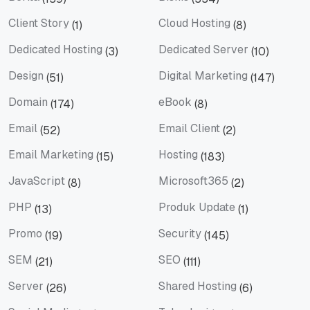
Berita
Bisnis
Client Story
Cloud Hosting
(1)
(8)
Client Story
Cloud Hosting
Dedicated Hosting
Dedicated Server
(3)
(10)
Dedicated Hosting
Dedicated Server
Design
Digital Marketing
(51)
(147)
Design
Digital Marketing
Domain
eBook
(174)
(8)
Domain
eBook
Email
Email Client
(52)
(2)
Email
Email Client
Email Marketing
Hosting
(15)
(183)
Email Marketing
Hosting
JavaScript
Microsoft365
(8)
(2)
JavaScript
Microsoft365
PHP
Produk Update
(13)
(1)
PHP
Produk Update
Promo
Security
(19)
(145)
Promo
Security
SEM
SEO
(21)
(111)
SEM
SEO
Server
Shared Hosting
(26)
(6)
Server
Shared Hosting