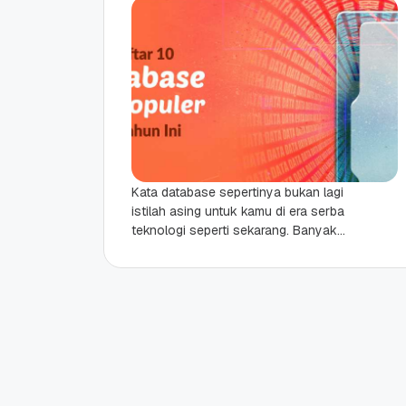
Kata database sepertinya bukan lagi
istilah asing untuk kamu di era serba
teknologi seperti sekarang. Banyak
orang sudah tahu apa fungsi
database, walaupun belum tentu...