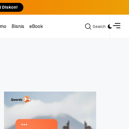
l Diskon!
omo
Bisnis
eBook
Search
Search
omo
Bisnis
eBook