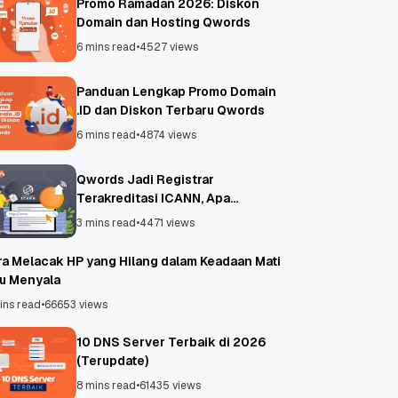
Promo Ramadan 2026: Diskon
Domain dan Hosting Qwords
6 mins read
•
4527 views
Panduan Lengkap Promo Domain
.ID dan Diskon Terbaru Qwords
6 mins read
•
4874 views
Qwords Jadi Registrar
Terakreditasi ICANN, Apa
Untungnya?
3 mins read
•
4471 views
ra Melacak HP yang Hilang dalam Keadaan Mati
au Menyala
ins read
•
66653 views
10 DNS Server Terbaik di 2026
(Terupdate)
8 mins read
•
61435 views