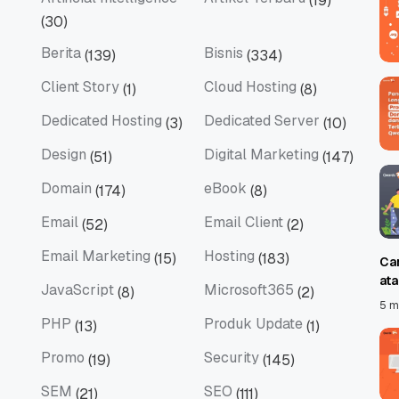
(19)
Artificial Intelligence
Artikel Terbaru
(30)
Berita
Bisnis
(139)
(334)
Berita
Bisnis
Client Story
Cloud Hosting
(1)
(8)
Client Story
Cloud Hosting
Dedicated Hosting
Dedicated Server
(3)
(10)
Dedicated Hosting
Dedicated Server
Design
Digital Marketing
(51)
(147)
Design
Digital Marketing
Domain
eBook
(174)
(8)
Domain
eBook
Email
Email Client
(52)
(2)
Email
Email Client
Email Marketing
Hosting
(15)
(183)
Ca
Email Marketing
Hosting
at
JavaScript
Microsoft365
(8)
(2)
JavaScript
Microsoft365
5 m
PHP
Produk Update
(13)
(1)
PHP
Produk Update
Promo
Security
(19)
(145)
Promo
Security
SEM
SEO
(21)
(111)