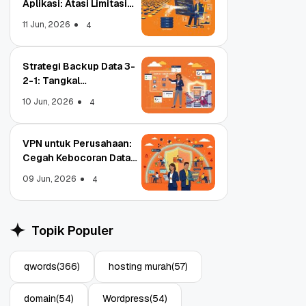
Aplikasi: Atasi Limitasi
Media
11 Jun, 2026
4
Strategi Backup Data 3-
2-1: Tangkal
Ransomware Enterprise
10 Jun, 2026
4
VPN untuk Perusahaan:
Cegah Kebocoran Data
Tim WFA!
09 Jun, 2026
4
trar
Object Storage untuk
N, Apa
Aplikasi: Atasi Limitasi
Topik Populer
Media
11 Jun, 2026
4
qwords
(366)
hosting murah
(57)
domain
(54)
Wordpress
(54)