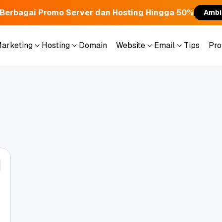
Berbagai Promo Server dan Hosting Hingga 50%
Ambi
Marketing
Hosting
Domain
Website
Email
Tips
Pr
Marketing
Hosting
Domain
Website
Email
Tips
Pr