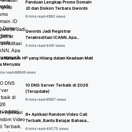
Panduan Lengkap Promo Domain
.ID dan Diskon Terbaru Qwords
6 mins read
•
4893 views
Qwords Jadi Registrar
Terakreditasi ICANN, Apa
Untungnya?
3 mins read
•
4491 views
ra Melacak HP yang Hilang dalam Keadaan Mati
au Menyala
ins read
•
66848 views
10 DNS Server Terbaik di 2026
(Terupdate)
8 mins read
•
61657 views
8+ Aplikasi Random Video Call
Terbaik, Bantu Belajar Bahasa
Asing!
6 mins read
•
49075 views