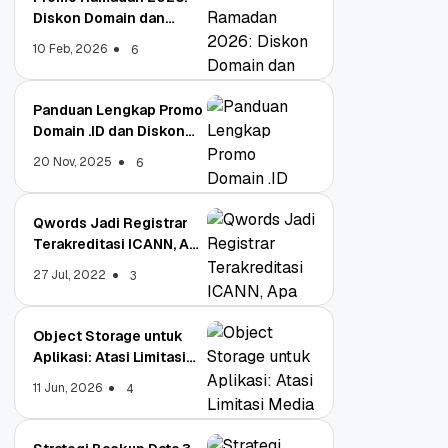
Diskon Domain dan
Hosting Qwords
10 Feb, 2026
6
Panduan Lengkap Promo
Domain .ID dan Diskon
Terbaru
20 Nov, 2025
6
Qwords Jadi Registrar
Terakreditasi ICANN, Apa
Untungnya?
27 Jul, 2022
3
Object Storage untuk
Aplikasi: Atasi Limitasi
Media
11 Jun, 2026
4