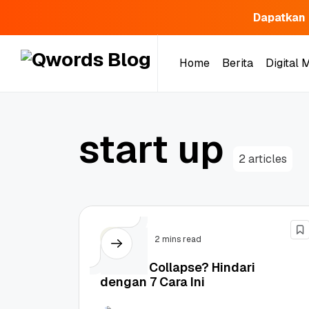
Dapatkan 
Skip
to
Home
Berita
Digital 
content
start up
2 articles
Bisnis
2 mins read
Startup Collapse? Hindari
dengan 7 Cara Ini