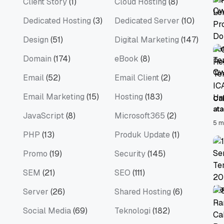
Client Story
(1)
Cloud Hosting
(8)
Dedicated Hosting
(3)
Dedicated Server
(10)
Design
(51)
Digital Marketing
(147)
Domain
(174)
eBook
(8)
Email
(52)
Email Client
(2)
Email Marketing
(15)
Hosting
(183)
Ca
at
JavaScript
(8)
Microsoft365
(2)
5 m
PHP
(13)
Produk Update
(1)
Promo
(19)
Security
(145)
SEM
(21)
SEO
(111)
Server
(26)
Shared Hosting
(6)
Social Media
(69)
Teknologi
(182)