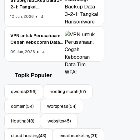
Strategi Backup Data 3-
2-1: Tangkal
Ransomware Enterprise
10 Jun, 2026
4
VPN untuk Perusahaan:
Cegah Kebocoran Data
Tim WFA!
09 Jun, 2026
4
Topik Populer
qwords
(366)
hosting murah
(57)
domain
(54)
Wordpress
(54)
Hosting
(48)
website
(45)
cloud hosting
(43)
email marketing
(31)