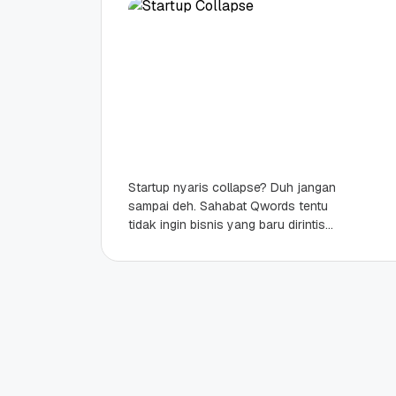
Startup nyaris collapse? Duh jangan
sampai deh. Sahabat Qwords tentu
tidak ingin bisnis yang baru dirintis
terancam bangkrut, bukan? Mimin
punya tips nya nih. Hindari...