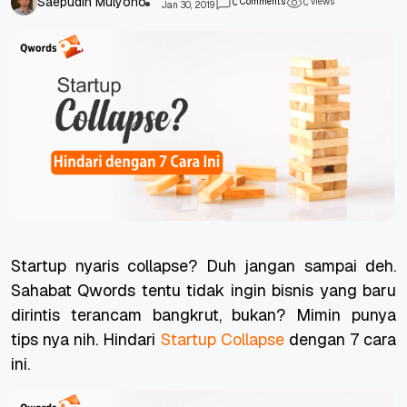
Saepudin Mulyono
Comments
views
0
0
Jan 30, 2019
Startup nyaris
collapse
? Duh jangan sampai deh.
Sahabat Qwords tentu tidak ingin bisnis yang baru
dirintis terancam bangkrut, bukan? Mimin punya
tips nya nih. Hindari
Startup Collapse
dengan 7 cara
ini.