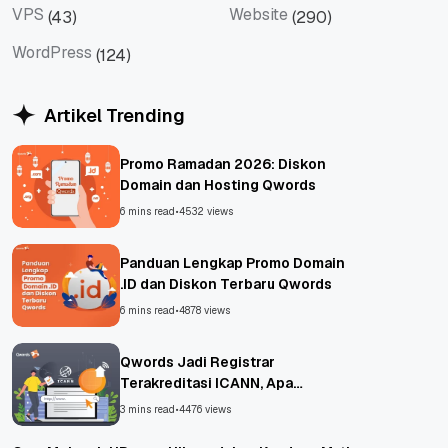
VPS
Website
(43)
(290)
VPS
Website
WordPress
(124)
WordPress
Artikel Trending
Promo Ramadan 2026: Diskon
Domain dan Hosting Qwords
6 mins read
•
4532 views
Panduan Lengkap Promo Domain
.ID dan Diskon Terbaru Qwords
6 mins read
•
4878 views
Qwords Jadi Registrar
Terakreditasi ICANN, Apa
Untungnya?
3 mins read
•
4476 views