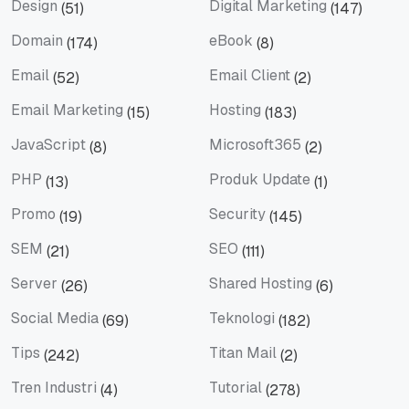
Design
Digital Marketing
(51)
(147)
Design
Digital Marketing
Domain
eBook
(174)
(8)
Domain
eBook
Email
Email Client
(52)
(2)
Email
Email Client
Email Marketing
Hosting
(15)
(183)
Email Marketing
Hosting
JavaScript
Microsoft365
(8)
(2)
JavaScript
Microsoft365
PHP
Produk Update
(13)
(1)
PHP
Produk Update
Promo
Security
(19)
(145)
Promo
Security
SEM
SEO
(21)
(111)
SEM
SEO
Server
Shared Hosting
(26)
(6)
Server
Shared Hosting
Social Media
Teknologi
(69)
(182)
Social Media
Teknologi
Tips
Titan Mail
(242)
(2)
Tips
Titan Mail
Tren Industri
Tutorial
(4)
(278)
Tren Industri
Tutorial