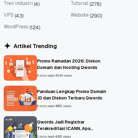
Tren Industri
Tutorial
(4)
(278)
Tren Industri
Tutorial
VPS
Website
(43)
(290)
VPS
Website
WordPress
(124)
WordPress
Artikel Trending
Promo Ramadan 2026: Diskon
Domain dan Hosting Qwords
6 mins read
•
4544 views
Panduan Lengkap Promo Domain
.ID dan Diskon Terbaru Qwords
6 mins read
•
4895 views
Qwords Jadi Registrar
Terakreditasi ICANN, Apa
Untungnya?
3 mins read
•
4493 views