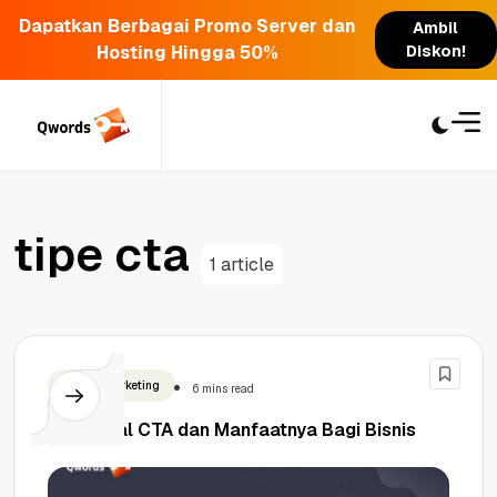
Dapatkan Berbagai Promo Server dan
Ambil
Hosting Hingga 50%
Diskon!
Skip
to
content
t
i
p
e
c
t
a
1 article
Digital Marketing
6 mins read
Mengenal CTA dan Manfaatnya Bagi Bisnis