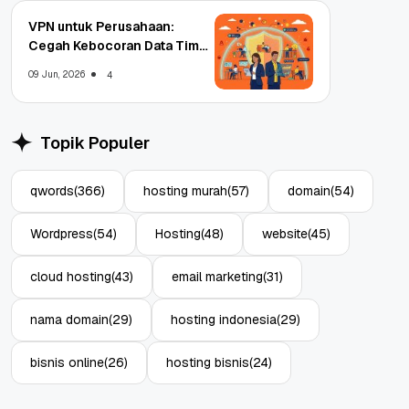
VPN untuk Perusahaan:
Cegah Kebocoran Data Tim
WFA!
09 Jun, 2026
4
Topik Populer
qwords
(366)
hosting murah
(57)
domain
(54)
Wordpress
(54)
Hosting
(48)
website
(45)
cloud hosting
(43)
email marketing
(31)
nama domain
(29)
hosting indonesia
(29)
bisnis online
(26)
hosting bisnis
(24)