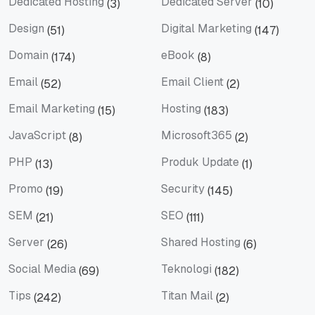
Dedicated Hosting
Dedicated Server
(3)
(10)
Dedicated Hosting
Dedicated Server
Design
Digital Marketing
(51)
(147)
Design
Digital Marketing
Domain
eBook
(174)
(8)
Domain
eBook
Email
Email Client
(52)
(2)
Email
Email Client
Email Marketing
Hosting
(15)
(183)
Email Marketing
Hosting
JavaScript
Microsoft365
(8)
(2)
JavaScript
Microsoft365
PHP
Produk Update
(13)
(1)
PHP
Produk Update
Promo
Security
(19)
(145)
Promo
Security
SEM
SEO
(21)
(111)
SEM
SEO
Server
Shared Hosting
(26)
(6)
Server
Shared Hosting
Social Media
Teknologi
(69)
(182)
Social Media
Teknologi
Tips
Titan Mail
(242)
(2)
Tips
Titan Mail