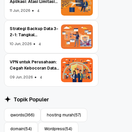
Aplikasi: Atasi Limitasi
Media
11 Jun, 2026
4
Strategi Backup Data 3-
2-1: Tangkal
Ransomware Enterprise
10 Jun, 2026
4
VPN untuk Perusahaan:
Cegah Kebocoran Data
Tim WFA!
09 Jun, 2026
4
Object Storage untuk
pa
Aplikasi: Atasi Limitasi
Topik Populer
Media
11 Jun, 2026
4
qwords
(366)
hosting murah
(57)
domain
(54)
Wordpress
(54)