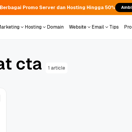
Berbagai Promo Server dan Hosting Hingga 50%
Ambi
Marketing
Hosting
Domain
Website
Email
Tips
Pr
Marketing
Hosting
Domain
Website
Email
Tips
Pr
a
t
c
t
a
1 article