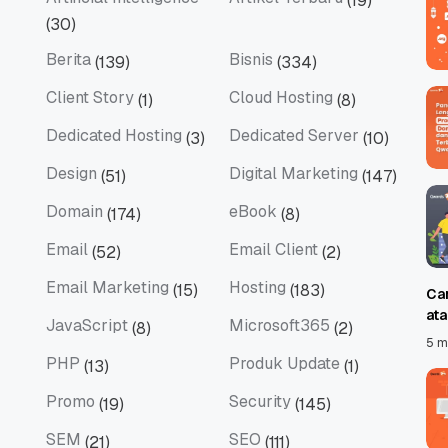
(19)
Artificial Intelligence
Artikel Terbaru
(30)
Berita
Bisnis
(139)
(334)
Berita
Bisnis
Client Story
Cloud Hosting
(1)
(8)
Client Story
Cloud Hosting
Dedicated Hosting
Dedicated Server
(3)
(10)
Dedicated Hosting
Dedicated Server
Design
Digital Marketing
(51)
(147)
Design
Digital Marketing
Domain
eBook
(174)
(8)
Domain
eBook
Email
Email Client
(52)
(2)
Email
Email Client
Email Marketing
Hosting
(15)
(183)
Ca
Email Marketing
Hosting
at
JavaScript
Microsoft365
(8)
(2)
JavaScript
Microsoft365
5 m
PHP
Produk Update
(13)
(1)
PHP
Produk Update
Promo
Security
(19)
(145)
Promo
Security
SEM
SEO
(21)
(111)