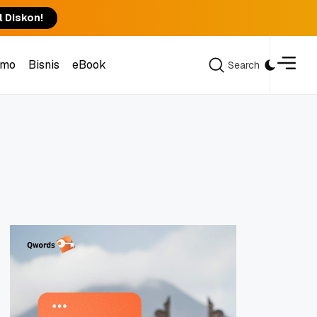
l Diskon!
omo
Bisnis
eBook
Search
Search
omo
Bisnis
eBook