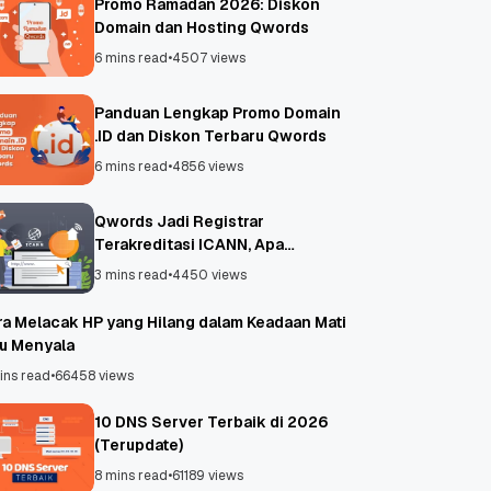
Promo Ramadan 2026: Diskon
Domain dan Hosting Qwords
6 mins read
•
4507 views
Panduan Lengkap Promo Domain
.ID dan Diskon Terbaru Qwords
6 mins read
•
4856 views
Qwords Jadi Registrar
Terakreditasi ICANN, Apa
Untungnya?
3 mins read
•
4450 views
ra Melacak HP yang Hilang dalam Keadaan Mati
au Menyala
ins read
•
66458 views
10 DNS Server Terbaik di 2026
(Terupdate)
8 mins read
•
61189 views