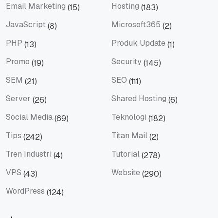
Email Marketing
Hosting
(15)
(183)
Email Marketing
Hosting
JavaScript
Microsoft365
(8)
(2)
JavaScript
Microsoft365
PHP
Produk Update
(13)
(1)
PHP
Produk Update
Promo
Security
(19)
(145)
Promo
Security
SEM
SEO
(21)
(111)
SEM
SEO
Server
Shared Hosting
(26)
(6)
Server
Shared Hosting
Social Media
Teknologi
(69)
(182)
Social Media
Teknologi
Tips
Titan Mail
(242)
(2)
Tips
Titan Mail
Tren Industri
Tutorial
(4)
(278)
Tren Industri
Tutorial
VPS
Website
(43)
(290)
VPS
Website
WordPress
(124)
WordPress