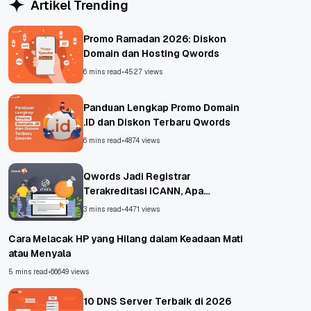
Artikel Trending
Promo Ramadan 2026: Diskon
Domain dan Hosting Qwords
6 mins read
•
4527 views
Panduan Lengkap Promo Domain
.ID dan Diskon Terbaru Qwords
6 mins read
•
4874 views
Qwords Jadi Registrar
Terakreditasi ICANN, Apa
Untungnya?
3 mins read
•
4471 views
Cara Melacak HP yang Hilang dalam Keadaan Mati
atau Menyala
5 mins read
•
66649 views
10 DNS Server Terbaik di 2026