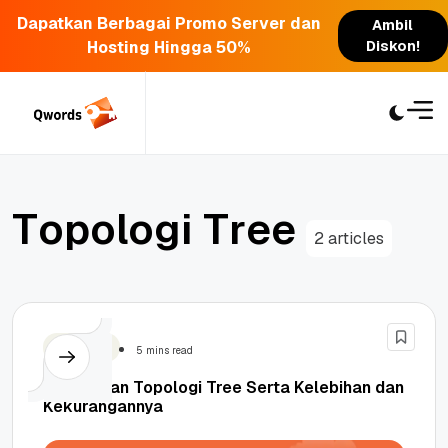
Dapatkan Berbagai Promo Server dan
Ambil
Hosting Hingga 50%
Diskon!
Skip
to
content
T
o
p
o
l
o
g
i
T
r
e
e
2 articles
Teknologi
5 mins read
Pengertian Topologi Tree Serta Kelebihan dan
Kekurangannya