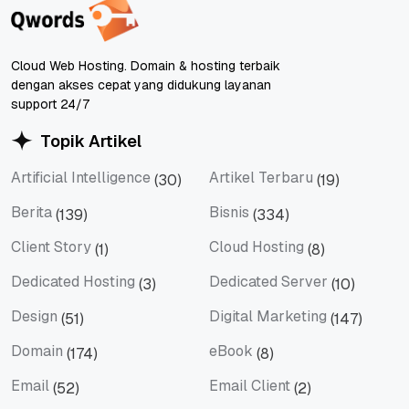
Cloud Web Hosting. Domain & hosting terbaik
dengan akses cepat yang didukung layanan
support 24/7
Topik Artikel
Artificial Intelligence
Artikel Terbaru
(30)
(19)
Artificial Intelligence
Artikel Terbaru
Berita
Bisnis
(139)
(334)
Berita
Bisnis
Client Story
Cloud Hosting
(1)
(8)
Client Story
Cloud Hosting
Dedicated Hosting
Dedicated Server
(3)
(10)
Dedicated Hosting
Dedicated Server
Design
Digital Marketing
(51)
(147)
Design
Digital Marketing
Domain
eBook
(174)
(8)
Domain
eBook
Email
Email Client
(52)
(2)
Email
Email Client