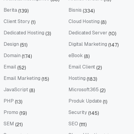
Artificial Intelligence
Artikel Terbaru
Berita
Bisnis
(139)
(334)
Berita
Bisnis
Client Story
Cloud Hosting
(1)
(8)
Client Story
Cloud Hosting
Dedicated Hosting
Dedicated Server
(3)
(10)
Dedicated Hosting
Dedicated Server
Design
Digital Marketing
(51)
(147)
Design
Digital Marketing
Domain
eBook
(174)
(8)
Domain
eBook
Email
Email Client
(52)
(2)
Email
Email Client
Email Marketing
Hosting
(15)
(183)
Email Marketing
Hosting
JavaScript
Microsoft365
(8)
(2)
JavaScript
Microsoft365
PHP
Produk Update
(13)
(1)
PHP
Produk Update
Promo
Security
(19)
(145)
Promo
Security
SEM
SEO
(21)
(111)
SEM
SEO