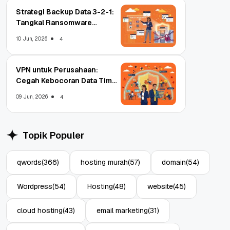
Strategi Backup Data 3-2-1:
Tangkal Ransomware
Enterprise
10 Jun, 2026
4
VPN untuk Perusahaan:
Cegah Kebocoran Data Tim
WFA!
09 Jun, 2026
4
Topik Populer
qwords
(366)
hosting murah
(57)
domain
(54)
Wordpress
(54)
Hosting
(48)
website
(45)
cloud hosting
(43)
email marketing
(31)