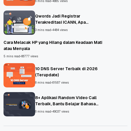
6 mins read
•
4885 views
Qwords Jadi Registrar
Terakreditasi ICANN, Apa
Untungnya?
3 mins read
•
4484 views
Cara Melacak HP yang Hilang dalam Keadaan Mati
atau Menyala
5 mins read
•
66777 views
10 DNS Server Terbaik di 2026
(Terupdate)
8 mins read
•
61567 views
8+ Aplikasi Random Video Call
Terbaik, Bantu Belajar Bahasa
Asing!
6 mins read
•
49037 views