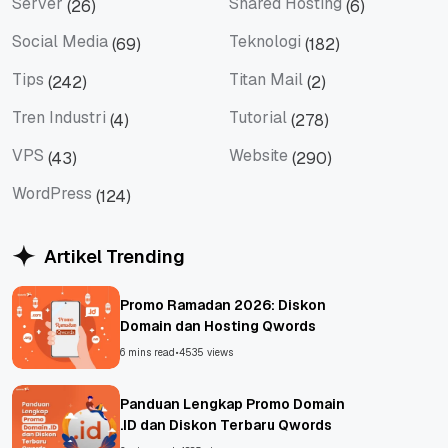
Server
Shared Hosting
(26)
(6)
Server
Shared Hosting
Social Media
Teknologi
(69)
(182)
Social Media
Teknologi
Tips
Titan Mail
(242)
(2)
Tips
Titan Mail
Tren Industri
Tutorial
(4)
(278)
Tren Industri
Tutorial
VPS
Website
(43)
(290)
VPS
Website
WordPress
(124)
WordPress
Artikel Trending
Promo Ramadan 2026: Diskon
Domain dan Hosting Qwords
6 mins read
•
4535 views
Panduan Lengkap Promo Domain
.ID dan Diskon Terbaru Qwords