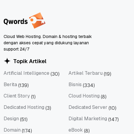
Cloud Web Hosting. Domain & hosting terbaik
dengan akses cepat yang didukung layanan
support 24/7
Topik Artikel
Artificial Intelligence
Artikel Terbaru
(30)
(19)
Artificial Intelligence
Artikel Terbaru
Berita
Bisnis
(139)
(334)
Berita
Bisnis
Client Story
Cloud Hosting
(1)
(8)
Client Story
Cloud Hosting
Dedicated Hosting
Dedicated Server
(3)
(10)
Dedicated Hosting
Dedicated Server
Design
Digital Marketing
(51)
(147)
Design
Digital Marketing
Domain
eBook
(174)
(8)