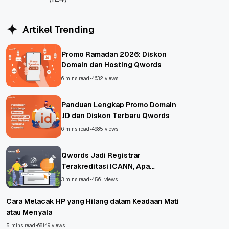
WordPress
Artikel Trending
Promo Ramadan 2026: Diskon
Domain dan Hosting Qwords
6 mins read
•
4632 views
Panduan Lengkap Promo Domain
.ID dan Diskon Terbaru Qwords
6 mins read
•
4985 views
Qwords Jadi Registrar
Terakreditasi ICANN, Apa
Untungnya?
3 mins read
•
4561 views
Cara Melacak HP yang Hilang dalam Keadaan Mati
atau Menyala
5 mins read
•
68149 views