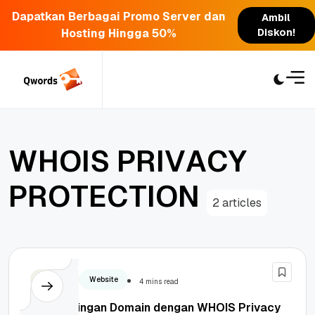
Dapatkan Berbagai Promo Server dan
Ambil
Hosting Hingga 50%
Diskon!
Skip
to
content
W
H
O
I
S
P
R
I
V
A
C
Y
P
R
O
T
E
C
T
I
O
N
2 articles
Security
Website
4 mins read
Perbandingan Domain dengan WHOIS Privacy