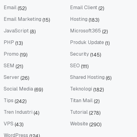
Domain
eBook
Email
Email Client
(52)
(2)
Email
Email Client
Email Marketing
Hosting
(15)
(183)
Email Marketing
Hosting
JavaScript
Microsoft365
(8)
(2)
JavaScript
Microsoft365
PHP
Produk Update
(13)
(1)
PHP
Produk Update
Promo
Security
(19)
(145)
Promo
Security
SEM
SEO
(21)
(111)
SEM
SEO
Server
Shared Hosting
(26)
(6)
Server
Shared Hosting
Social Media
Teknologi
(69)
(182)
Social Media
Teknologi
Tips
Titan Mail
(242)
(2)
Tips
Titan Mail
Tren Industri
Tutorial
(4)
(278)
Tren Industri
Tutorial
VPS
Website
(43)
(290)
VPS
Website
WordPress
(124)