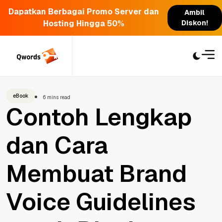
Dapatkan Berbagai Promo Server dan
Ambil
Hosting Hingga 50%
Diskon!
Skip
to
content
eBook
6 mins read
Contoh Lengkap
dan Cara
Membuat Brand
Voice Guidelines