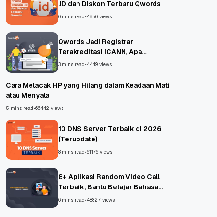
.ID dan Diskon Terbaru Qwords
6 mins read
•
4856 views
Qwords Jadi Registrar
Terakreditasi ICANN, Apa
Untungnya?
3 mins read
•
4449 views
Cara Melacak HP yang Hilang dalam Keadaan Mati
atau Menyala
5 mins read
•
66442 views
10 DNS Server Terbaik di 2026
(Terupdate)
8 mins read
•
61176 views
8+ Aplikasi Random Video Call
Terbaik, Bantu Belajar Bahasa
Asing!
6 mins read
•
48827 views