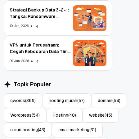
Strategi Backup Data 3-2-1:
Tangkal Ransomware
Enterprise
10 Jun, 2026
4
VPN untuk Perusahaan:
Cegah Kebocoran Data Tim
WFA!
09 Jun, 2026
4
Topik Populer
qwords
(366)
hosting murah
(57)
domain
(54)
Wordpress
(54)
Hosting
(48)
website
(45)
cloud hosting
(43)
email marketing
(31)