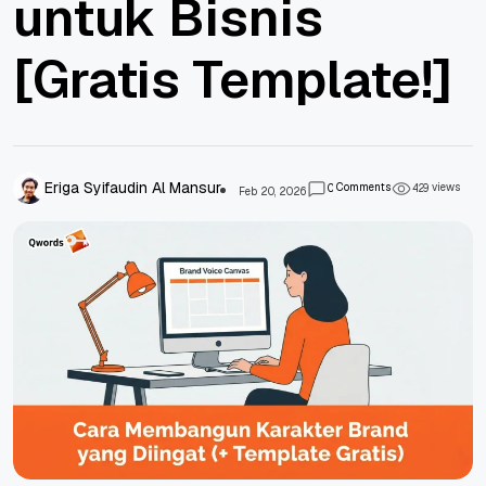
untuk Bisnis
[Gratis Template!]
Eriga Syifaudin Al Mansur
Comments
views
0
4
2
9
Feb 20, 2026