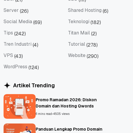
SEM
SEO
Server
Shared Hosting
(26)
(6)
Server
Shared Hosting
Social Media
Teknologi
(69)
(182)
Social Media
Teknologi
Tips
Titan Mail
(242)
(2)
Tips
Titan Mail
Tren Industri
Tutorial
(4)
(278)
Tren Industri
Tutorial
VPS
Website
(43)
(290)
VPS
Website
WordPress
(124)
WordPress
Artikel Trending
Promo Ramadan 2026: Diskon
Domain dan Hosting Qwords
6 mins read
•
4505 views
Panduan Lengkap Promo Domain