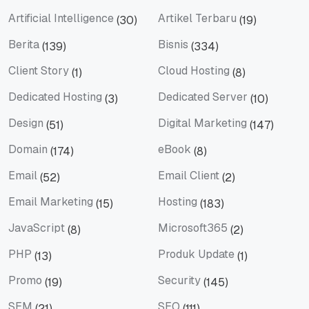
Artificial Intelligence
Artikel Terbaru
(30)
(19)
Artificial Intelligence
Artikel Terbaru
Berita
Bisnis
(139)
(334)
Berita
Bisnis
Client Story
Cloud Hosting
(1)
(8)
Client Story
Cloud Hosting
Dedicated Hosting
Dedicated Server
(3)
(10)
Dedicated Hosting
Dedicated Server
Design
Digital Marketing
(51)
(147)
Design
Digital Marketing
Domain
eBook
(174)
(8)
Domain
eBook
Email
Email Client
(52)
(2)
Email
Email Client
Email Marketing
Hosting
(15)
(183)
Email Marketing
Hosting
JavaScript
Microsoft365
(8)
(2)
JavaScript
Microsoft365
PHP
Produk Update
(13)
(1)
PHP
Produk Update
Promo
Security
(19)
(145)
Promo
Security
SEM
SEO
(21)
(111)