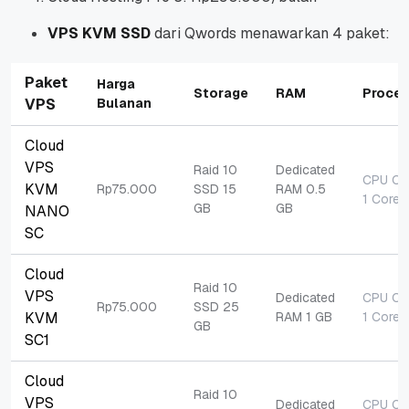
VPS KVM SSD
dari Qwords menawarkan 4 paket:
Paket
Harga
Storage
RAM
Proces
VPS
Bulanan
Cloud
VPS
Raid 10
Dedicated
CPU Co
KVM
Rp75.000
SSD 15
RAM 0.5
1 Core
GB
GB
NANO
SC
Cloud
Raid 10
VPS
Dedicated
CPU Co
Rp75.000
SSD 25
KVM
RAM 1 GB
1 Core
GB
SC1
Cloud
Raid 10
VPS
Dedicated
CPU Co