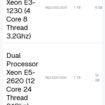
Xeon E3-
Rp2.000.000
1 TB
8 GB
1230 (4
Core 8
Thread
3.2Ghz)
Dual
Processor
Xeon E5-
16
Rp3.500.000
1 TB
2620 (12
GB
Core 24
Thread