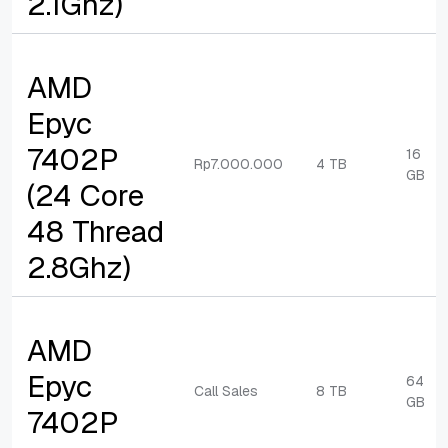
2.1Ghz)
AMD
Epyc
7402P
16
Rp7.000.000
4 TB
GB
(24 Core
48 Thread
2.8Ghz)
AMD
Epyc
64
Call Sales
8 TB
GB
7402P