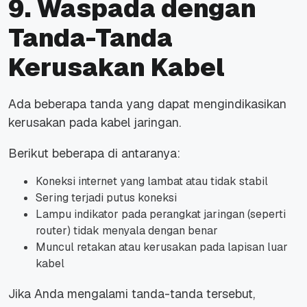
9. Waspada dengan
Tanda-Tanda
Kerusakan Kabel
Ada beberapa tanda yang dapat mengindikasikan
kerusakan pada kabel jaringan.
Berikut beberapa di antaranya:
Koneksi internet yang lambat atau tidak stabil
Sering terjadi putus koneksi
Lampu indikator pada perangkat jaringan (seperti
router) tidak menyala dengan benar
Muncul retakan atau kerusakan pada lapisan luar
kabel
Jika Anda mengalami tanda-tanda tersebut,