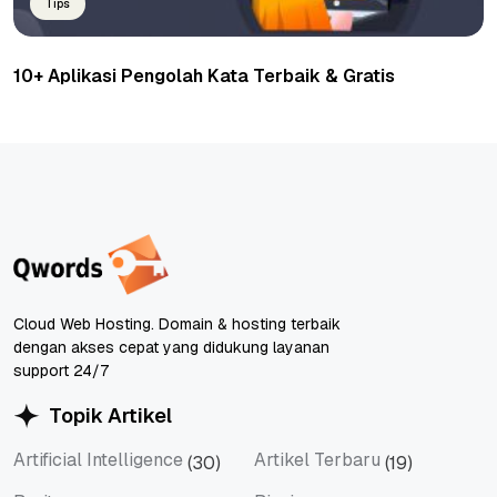
Tips
10+ Aplikasi Pengolah Kata Terbaik & Gratis
Cloud Web Hosting. Domain & hosting terbaik
dengan akses cepat yang didukung layanan
support 24/7
Topik Artikel
Artificial Intelligence
Artikel Terbaru
(30)
(19)
Artificial Intelligence
Artikel Terbaru