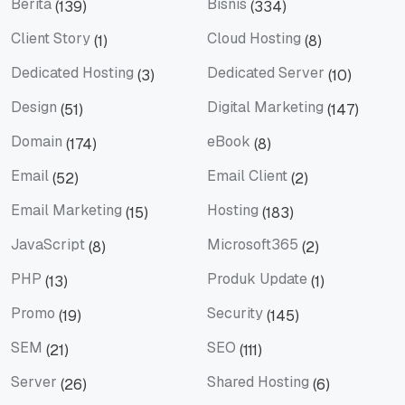
Berita
Bisnis
(139)
(334)
Berita
Bisnis
Client Story
Cloud Hosting
(1)
(8)
Client Story
Cloud Hosting
Dedicated Hosting
Dedicated Server
(3)
(10)
Dedicated Hosting
Dedicated Server
Design
Digital Marketing
(51)
(147)
Design
Digital Marketing
Domain
eBook
(174)
(8)
Domain
eBook
Email
Email Client
(52)
(2)
Email
Email Client
Email Marketing
Hosting
(15)
(183)
Email Marketing
Hosting
JavaScript
Microsoft365
(8)
(2)
JavaScript
Microsoft365
PHP
Produk Update
(13)
(1)
PHP
Produk Update
Promo
Security
(19)
(145)
Promo
Security
SEM
SEO
(21)
(111)
SEM
SEO
Server
Shared Hosting
(26)
(6)
Server
Shared Hosting