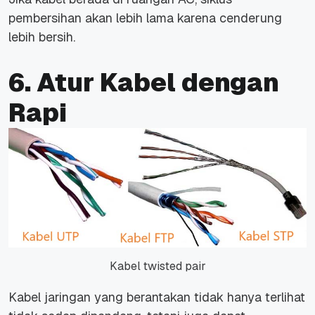
pembersihan akan lebih lama karena cenderung
lebih bersih.
6. Atur Kabel dengan
Rapi
Kabel twisted pair
Kabel jaringan yang berantakan tidak hanya terlihat