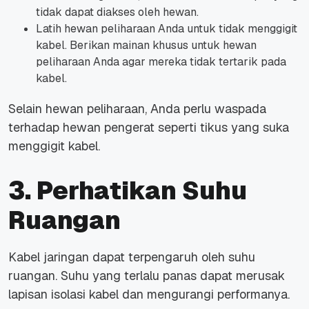
tidak dapat diakses oleh hewan.
Latih hewan peliharaan Anda untuk tidak menggigit
kabel. Berikan mainan khusus untuk hewan
peliharaan Anda agar mereka tidak tertarik pada
kabel.
Selain hewan peliharaan, Anda perlu waspada
terhadap hewan pengerat seperti tikus yang suka
menggigit kabel.
3. Perhatikan Suhu
Ruangan
Kabel jaringan dapat terpengaruh oleh suhu
ruangan. Suhu yang terlalu panas dapat merusak
lapisan isolasi kabel dan mengurangi performanya.