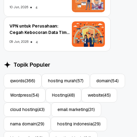
Enterprise
10 Jun, 2026
4
VPN untuk Perusahaan:
Cegah Kebocoran Data Tim
WFA!
09 Jun, 2026
4
Topik Populer
qwords
(366)
hosting murah
(57)
domain
(54)
Wordpress
(54)
Hosting
(48)
website
(45)
cloud hosting
(43)
email marketing
(31)
nama domain
(29)
hosting indonesia
(29)