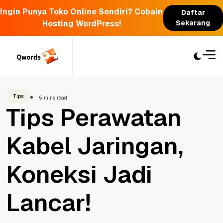
Ingin Punya Toko Online Sendiri? Cobain
Daftar
Hosting WordPress!
Sekarang
Skip
to
content
Tips
5 mins read
Tips Perawatan
Kabel Jaringan,
Koneksi Jadi
Lancar!