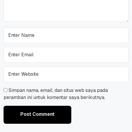
Simpan nama, email, dan situs web saya pada
peramban ini untuk komentar saya berikutnya.
Post Comment
Post Comment