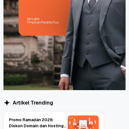
Artikel Trending
Promo Ramadan 2026:
Diskon Domain dan Hosting